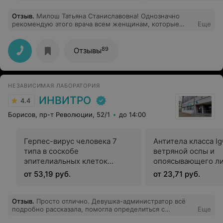
Отзыв
.
Милош Татьяна Станиславовна! Однозначно
рекомендую этого врача всем женщинам, которые
Еще
ценят высокий профессионализм, человеческое
отношение и бережное ведение. Спасибо Вам
огромное за вашу работу!
89
Отзывы
НЕЗАВИСИМАЯ ЛАБОРАТОРИЯ
ИНВИТРО
4.4
Борисов, пр-т Революции, 52/1
до 14:00
Герпес-вирус человека 7
Антитела класса Ig
типа в соскобе
ветряной оспы и
эпителиальных клеток
опоясывающего л
ротоглотки, ДНК
от 53,19 руб.
от 23,71 руб.
Отзыв
.
Просто отлично. Девушка-администратор всё
подробно рассказала, помогла определиться с
Еще
анализами. Спасибо