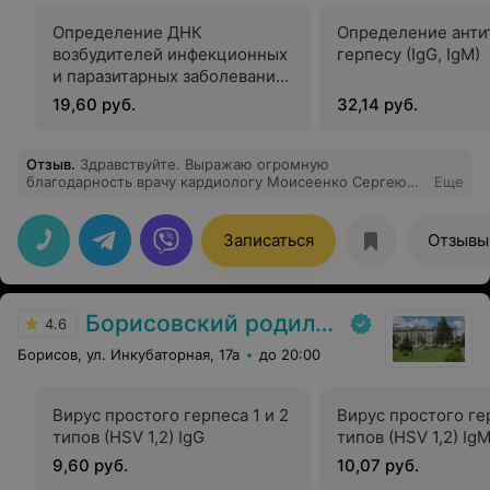
Определение ДНК
Определение анти
возбудителей инфекционных
герпесу (IgG, IgM)
и паразитарных заболеваний
методом (ПЦР) ВПГ герпес
19,60 руб.
32,14 руб.
1,2 типа
Отзыв
.
Здравствуйте. Выражаю огромную
благодарность врачу кардиологу Моисеенко Сергею
Еще
Васильевичу в Жодинской Гармонии за консультацию и
лечение моих обоих родителей.
Записаться
Отзывы
Борисовский родильный дом
4.6
Борисов, ул. Инкубаторная, 17а
до 20:00
Вирус простого герпеса 1 и 2
Вирус простого гер
типов (HSV 1,2) IgG
типов (HSV 1,2) Ig
9,60 руб.
10,07 руб.