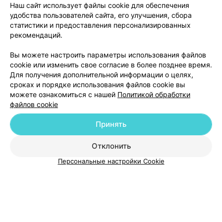
Наш сайт использует файлы cookie для обеспечения
удобства пользователей сайта, его улучшения, сбора
статистики и предоставления персонализированных
рекомендаций.
Добавить компанию
Вы можете настроить параметры использования файлов
cookie или изменить свое согласие в более позднее время.
Добавить специалиста
Для получения дополнительной информации о целях,
сроках и порядке использования файлов cookie вы
можете ознакомиться с нашей
Политикой обработки
файлов cookie
Принять
О проекте
Новости проекта
Размещение рекламы
Отклонить
Медицинский маркетинг
Публичный договор
Пользовательское соглашение
Способы оплаты
Персональные настройки Cookie
Вакансии
Партнеры
Написать руководителю 103.by
Написать в поддержку
Персональные настройки cookie