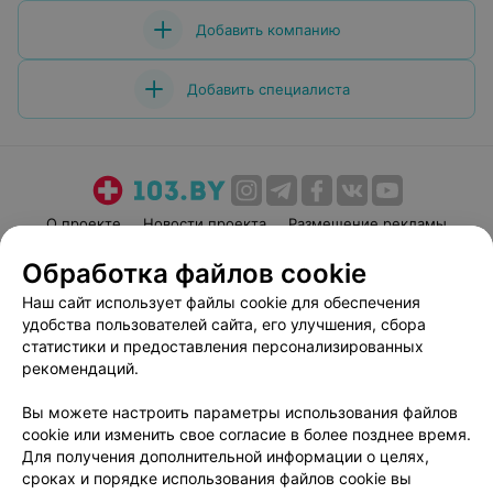
Добавить компанию
Добавить специалиста
О проекте
Новости проекта
Размещение рекламы
Медицинский маркетинг
Публичный договор
Обработка файлов cookie
Пользовательское соглашение
Способы оплаты
Наш сайт использует файлы cookie для обеспечения
Вакансии
Партнеры
удобства пользователей сайта, его улучшения, сбора
статистики и предоставления персонализированных
Написать руководителю 103.by
рекомендаций.
Написать в поддержку
Персональные настройки cookie
Вы можете настроить параметры использования файлов
cookie или изменить свое согласие в более позднее время.
Обработка персональных данных
Для получения дополнительной информации о целях,
сроках и порядке использования файлов cookie вы