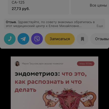
СА-125
Все цены
27,73 руб.
Отзыв
.
Здравствуйте, по совету знакомых обратилась в
этот медицинский центр к Елене Михайловне
Еще
Герасимович. Сегодня с мужем воркуем с нашим
крохотулечкой Дениской. Спасибо за трепетное
отношение вам Елена Михайловна !
Записаться
Отзывы