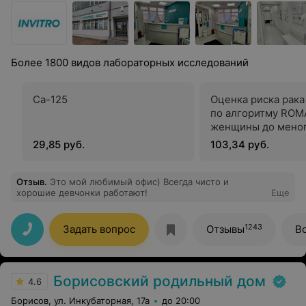
Более 1800 видов лабораторных исследований
Са-125
Оценка риска рака
по алгоритму ROM
женщины до мено
29,85 руб.
103,34 руб.
Отзыв
.
Это мой любимый офис) Всегда чисто и
хорошие девчонки работают!
Еще
1243
Задать вопрос
Отзывы
В
Борисовский родильный дом
4.6
Борисов, ул. Инкубаторная, 17а
до 20:00