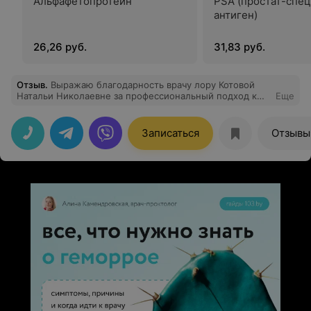
Альфафетопротеин
PSA (простат-спе
антиген)
26,26 руб.
31,83 руб.
Отзыв
.
Выражаю благодарность врачу лору Котовой
Натальи Николаевне за профессиональный подход к
Еще
лечению моей дочери Чуркиной Екатерины.
Записаться
Отзывы