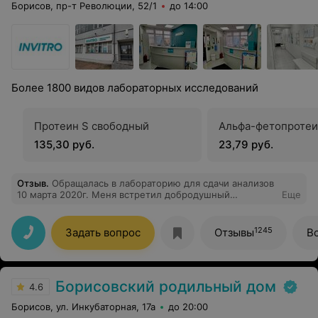
Борисов, пр-т Революции, 52/1
до 14:00
Более 1800 видов лабораторных исследований
Протеин S свободный
Альфа-фетопроте
135,30 руб.
23,79 руб.
Отзыв
.
Обращалась в лабораторию для сдачи анализов
10 марта 2020г. Меня встретил добродушный
Еще
медперсонал. Все сотрудники лаборатории
квалифицированные, грамотные специалисты. Всё
объяснили, сказали, что анализы будут готовы в
1245
Задать вопрос
Отзывы
В
течение 4 дней, но они были готовы даже раньше, что
меня очень обрадовало и мне не пришлось
переносить приём своего лечащего врача. Огромное
спасибо сотрудникам Инвитро в г. Борисове,
Борисовский родильный дом
надеюсь,что и во всех филиалах работает такой
4.6
грамотный ответственный медперсонал.
Борисов, ул. Инкубаторная, 17а
до 20:00