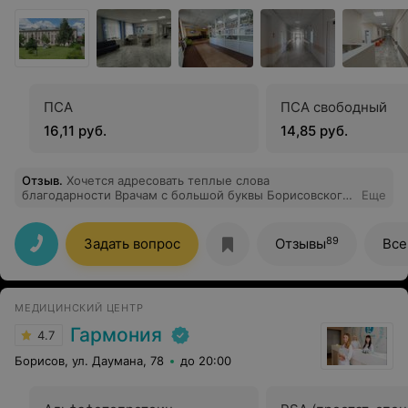
ПСА
ПСА свободный
16,11 руб.
14,85 руб.
Отзыв
.
Хочется адресовать теплые слова
благодарности Врачам с большой буквы Борисовского
Еще
родильного дома - Бессоновой Татьяне Алексеевне и
Дубовик Валентине Николаевне! Спасибо Вам за ваш
труд, за профессионализм, за чуткое обращение в
89
Задать вопрос
Отзывы
Все
столь важный период каждой женщины! Я дважды
мама благодаря Вам!!!
МЕДИЦИНСКИЙ ЦЕНТР
Гармония
4.7
Борисов, ул. Даумана, 78
до 20:00