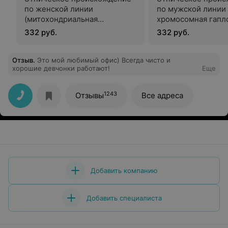
по женской линии
по мужской линии 
(митохондриальная
хромосомная гапл
гаплогруппа) методом
методом аллель
332 руб.
332 руб.
прямого секвенирования по
специфичной ПЦР 
Сенгеру
реальном времени
Отзыв
.
Это мой любимый офис) Всегда чисто и
хорошие девчонки работают!
Еще
1243
Отзывы
Все адреса
Добавить компанию
Добавить специалиста