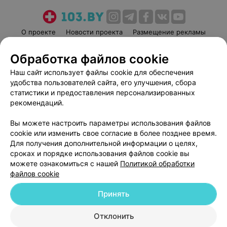
О проекте
Новости проекта
Размещение рекламы
Медицинский маркетинг
Публичный договор
Обработка файлов cookie
Пользовательское соглашение
Способы оплаты
Наш сайт использует файлы cookie для обеспечения
Вакансии
Партнеры
удобства пользователей сайта, его улучшения, сбора
Написать руководителю 103.by
статистики и предоставления персонализированных
рекомендаций.
Написать в поддержку
Персональные настройки cookie
Вы можете настроить параметры использования файлов
Обработка персональных данных
cookie или изменить свое согласие в более позднее время.
Для получения дополнительной информации о целях,
сроках и порядке использования файлов cookie вы
можете ознакомиться с нашей
Политикой обработки
файлов cookie
Принять
© 2026 ООО «Артокс Лаб», УНП 191700409
| 220012, Республика Беларусь,
г. Минск, улица Толбухина, 2, пом. 16 | help@103.by
Отклонить