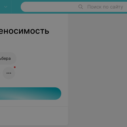
Поиск по сайту
реносимость
ьбера