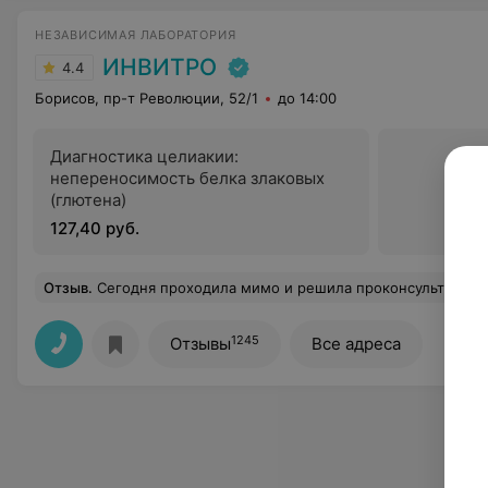
НЕЗАВИСИМАЯ ЛАБОРАТОРИЯ
ИНВИТРО
4.4
Борисов, пр-т Революции, 52/1
до 14:00
Диагностика целиакии:
непереносимость белка злаковых
(глютена)
127,40 руб.
Отзыв
.
Сегодня проходила мимо и решила проконсультироваться по анализа, в том числе узнать стоимость. Девушка на ресепшене объяснила все доступно, предложила распечатку с подготовкой к анализам. В отличие от других мест, не закатывала глаза, когда я переспрашивала (не медику не совсем понятно было). Для анализа мочи предложила контейнеры, что делает более удобным до
1245
Отзывы
Все адреса