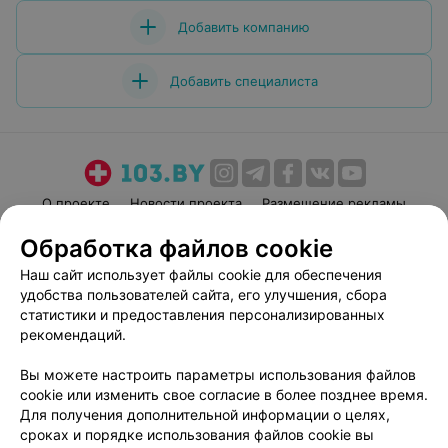
Добавить компанию
Добавить специалиста
О проекте
Новости проекта
Размещение рекламы
Медицинский маркетинг
Публичный договор
Обработка файлов cookie
Пользовательское соглашение
Способы оплаты
Наш сайт использует файлы cookie для обеспечения
Вакансии
Партнеры
удобства пользователей сайта, его улучшения, сбора
статистики и предоставления персонализированных
Написать руководителю 103.by
рекомендаций.
Написать в поддержку
Персональные настройки cookie
Вы можете настроить параметры использования файлов
cookie или изменить свое согласие в более позднее время.
Обработка персональных данных
Для получения дополнительной информации о целях,
сроках и порядке использования файлов cookie вы