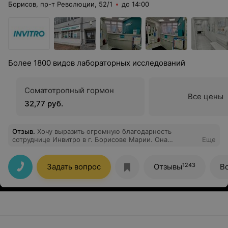
Борисов, пр-т Революции, 52/1
до 14:00
Более 1800 видов лабораторных исследований
Соматотропный гормон
Все цены
32,77 руб.
Отзыв
.
Хочу выразить огромную благодарность
сотруднице Инвитро в г. Борисове Марии. Она
Еще
совмещает работу администратора и медицинской
сестры, и делает это просто замечательно. Всегда
встречает с улыбкой, очень вежливая, внимательная,
1243
Задать вопрос
Отзывы
В
доброжелательная и заботливая Руководству Инвитро
хочется пожелать ценить таких сотрудников. Именно
благодаря таким людям хочется возвращаться снова.
Побольше вам таких замечательных специалистов!