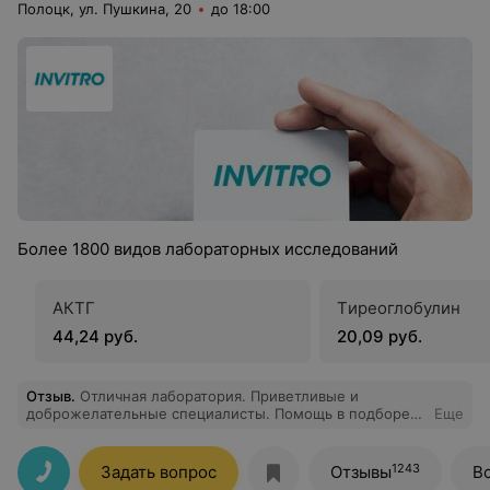
Полоцк, ул. Пушкина, 20
до 18:00
Более 1800 видов лабораторных исследований
АКТГ
Tиреоглобулин
44,24 руб.
20,09 руб.
Отзыв
.
Отличная лаборатория. Приветливые и
доброжелательные специалисты. Помощь в подборе
Еще
необходимых анализов и взятие крови на высшем
уровне. Вернёмся к Вам еще не один раз.
1243
Задать вопрос
Отзывы
В