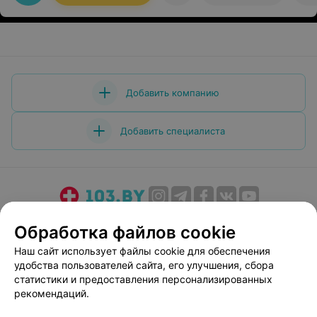
Добавить компанию
Добавить специалиста
О проекте
Новости проекта
Размещение рекламы
Обработка файлов cookie
Медицинский маркетинг
Публичный договор
Наш сайт использует файлы cookie для обеспечения
Пользовательское соглашение
Способы оплаты
удобства пользователей сайта, его улучшения, сбора
Вакансии
Партнеры
статистики и предоставления персонализированных
рекомендаций.
Написать руководителю 103.by
Написать в поддержку