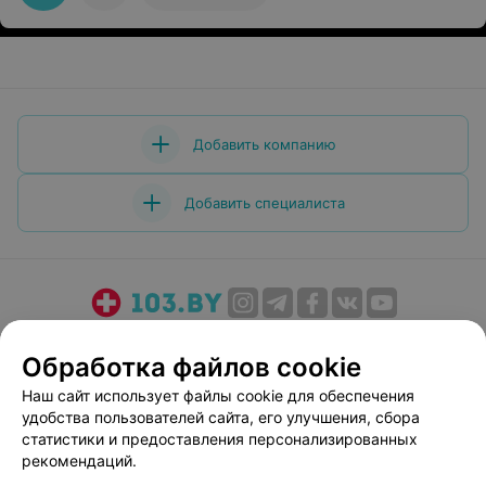
Добавить компанию
Добавить специалиста
О проекте
Новости проекта
Размещение рекламы
Обработка файлов cookie
Медицинский маркетинг
Публичный договор
Наш сайт использует файлы cookie для обеспечения
Пользовательское соглашение
Способы оплаты
удобства пользователей сайта, его улучшения, сбора
Вакансии
Партнеры
статистики и предоставления персонализированных
Написать руководителю 103.by
рекомендаций.