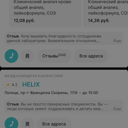
Клинический анализ крови:
Клинический анали
общий анализ,
общий анализ,
лейкоформула, СОЭ
лейкоформула, СОЭ
обязательной «ру
12,08 руб.
14,36 руб.
микроскопией маз
Отзыв
.
Хочу выразить благодарность сотрудникам
данной лаборатории. Внимательное отношение,
Еще
оформили заказ быстро, медсестра в процедурном
кабинете сделала забор крови быстро и не больно..
Особенно приятно было получить бесплатную
1243
Отзывы
Все адреса
консультацию врача. В следующий раз приду сдавать
анализы именно к вам. Спасибо за профессионализм!
МЕЖДУНАРОДНАЯ ЛАБОРАТОРИЯ
HELIX
4.2
Полоцк, пр-т Франциска Скорины, 17/6
до 15:00
Отзыв
.
Вы не просто прекрасные специалисты, Вы —
люди,которые умеют поддерживать и делать мир
Еще
вокруг себя светлее. Спасибо за вашу работу и за ваши
добрые сердца. Вы лучшие
Все адреса