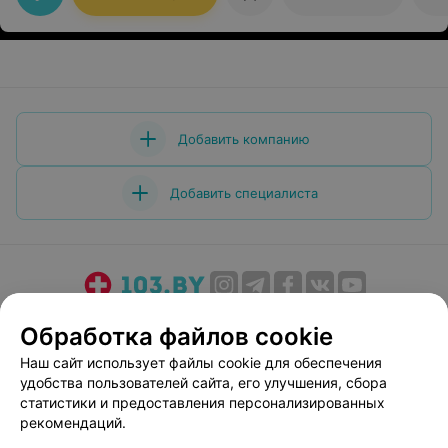
Остался очень доволен.
Добавить компанию
Добавить специалиста
О проекте
Новости проекта
Размещение рекламы
Обработка файлов cookie
Медицинский маркетинг
Публичный договор
Наш сайт использует файлы cookie для обеспечения
Пользовательское соглашение
Способы оплаты
удобства пользователей сайта, его улучшения, сбора
Вакансии
Партнеры
статистики и предоставления персонализированных
рекомендаций.
Написать руководителю 103.by