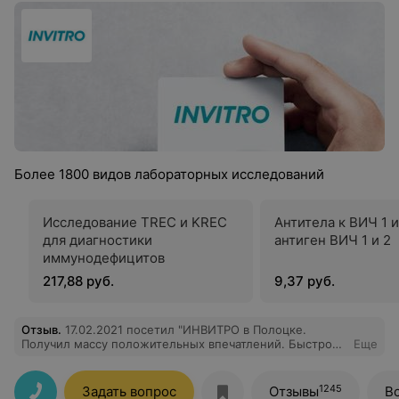
Более 1800 видов лабораторных исследований
Исследование TREC и KREC
Антитела к ВИЧ 1 и
для диагностики
антиген ВИЧ 1 и 2
иммунодефицитов
217,88 руб.
9,37 руб.
Отзыв
.
17.02.2021 посетил "ИНВИТРО в Полоцке.
Получил массу положительных впечатлений. Быстро
Еще
подобрали перечень необходимых мне анализов.
Оформление заказа и взятие материалов для анализа
прошло быстро и четко. Все на высшем уровне.
1245
Задать вопрос
Отзывы
В