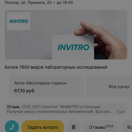
Полоцк, ул. Пушкина, 20
до 18:00
Более 1800 видов лабораторных исследований
Анти-Мюллеров гормон
Все цены
67,10 руб.
Отзыв
.
17.02.2021 посетил "ИНВИТРО в Полоцке.
Получил массу положительных впечатлений. Быстро
Еще
подобрали перечень необходимых мне анализов.
Оформление заказа и взятие материалов для анализа
прошло быстро и четко. Все на высшем уровне.
1243
Задать вопрос
Отзывы
В
Остался очень доволен.