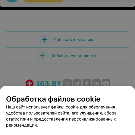
Добавить компанию
Добавить специалиста
О проекте
Новости проекта
Размещение рекламы
Обработка файлов cookie
Медицинский маркетинг
Публичный договор
Наш сайт использует файлы cookie для обеспечения
Пользовательское соглашение
Способы оплаты
удобства пользователей сайта, его улучшения, сбора
Вакансии
Партнеры
статистики и предоставления персонализированных
рекомендаций.
Написать руководителю 103.by
Написать в поддержку