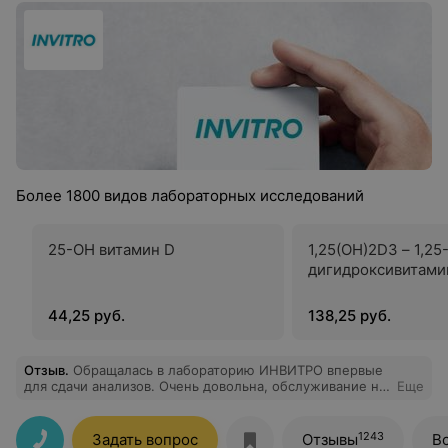
Более 1800 видов лабораторных исследований
25-ОН витамин D
1,25(OH)2D3 – 1,25
дигидроксивитами
44,25 руб.
138,25 руб.
Отзыв
.
Обращалась в лабораторию ИНВИТРО впервые
для сдачи анализов. Очень довольна, обслуживание на
Еще
высоком уровне, девушки на ресепшене
доброжелательные, компетентные, очень быстро
оформляют. В процедурном кабинете медсестра
1243
Задать вопрос
Отзывы
В