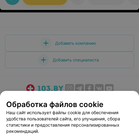
быстро и безболезненно взяла кровь, со мной такое
впервые (сложные вены). Обязательно буду к Вам
возвращаться!
Добавить компанию
Добавить специалиста
О проекте
Новости проекта
Размещение рекламы
Обработка файлов cookie
Медицинский маркетинг
Публичный договор
Наш сайт использует файлы cookie для обеспечения
Пользовательское соглашение
Способы оплаты
удобства пользователей сайта, его улучшения, сбора
Вакансии
Партнеры
статистики и предоставления персонализированных
рекомендаций.
Написать руководителю 103.by