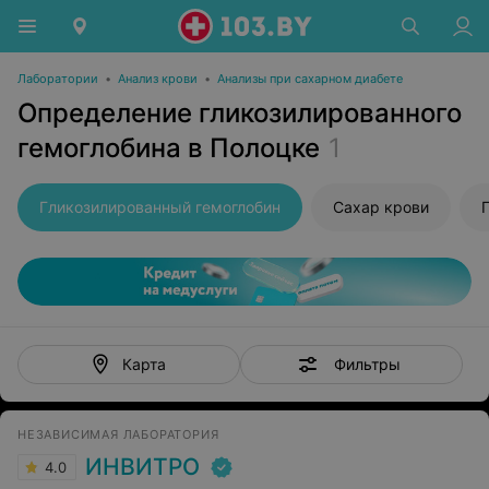
Лаборатории
•
Анализ крови
•
Анализы при сахарном диабете
Определение гликозилированного
гемоглобина в Полоцке
1
Гликозилированный гемоглобин
Сахар крови
Фильтры
Карта
НЕЗАВИСИМАЯ ЛАБОРАТОРИЯ
ИНВИТРО
4.0