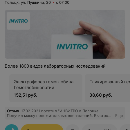
Полоцк, ул. Пушкина, 20
с 07:00
Более 1800 видов лабораторных исследований
Электрофорез гемоглобина.
Гликированный ге
Гемоглобинопатии
152,51 руб.
38,60 руб.
Отзыв
.
17.02.2021 посетил "ИНВИТРО в Полоцке.
Получил массу положительных впечатлений. Быстро
Еще
подобрали перечень необходимых мне анализов.
Оформление заказа и взятие материалов для анализа
прошло быстро и четко. Все на высшем уровне.
1243