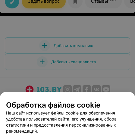
Задать вопрос
Отзывы
В
Остался очень доволен.
Добавить компанию
Добавить специалиста
О проекте
Новости проекта
Размещение рекламы
Обработка файлов cookie
Медицинский маркетинг
Публичный договор
Наш сайт использует файлы cookie для обеспечения
Пользовательское соглашение
Способы оплаты
удобства пользователей сайта, его улучшения, сбора
Вакансии
Партнеры
статистики и предоставления персонализированных
рекомендаций.
Написать руководителю 103.by