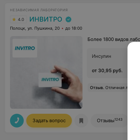
НЕЗАВИСИМАЯ ЛАБОРАТОРИЯ
ИНВИТРО
4.0
Полоцк, ул. Пушкина, 20
до 18:00
Более 1800 видов лаб
Инсулин
от 30,95 руб.
Отзыв
.
Отличная лаборатория. Приветливые и доброжелательные специалисты. Помощь
1243
Задать вопрос
Отзывы