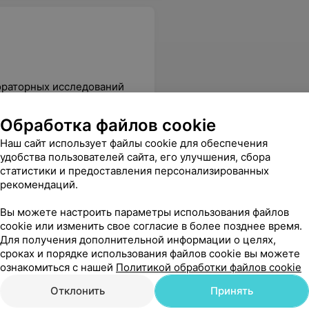
ораторных исследований
Обработка файлов cookie
Антитела класса IgG к
инсулину
Вс
Наш сайт использует файлы cookie для обеспечения
от 46,64 руб.
удобства пользователей сайта, его улучшения, сбора
статистики и предоставления персонализированных
рекомендаций.
 в подборе необходимых анализов и взятие крови на высшем уровне. Вернёмся к Вам еще не один раз.
Еще
Вы можете настроить параметры использования файлов
cookie или изменить свое согласие в более позднее время.
Для получения дополнительной информации о целях,
сроках и порядке использования файлов cookie вы можете
Все адреса
ознакомиться с нашей
Политикой обработки файлов cookie
Отклонить
Принять