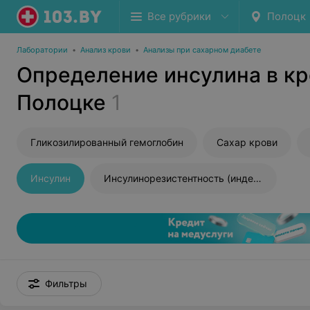
Все рубрики
Полоцк
Лаборатории
•
Анализ крови
•
Анализы при сахарном диабете
Определение инсулина в кр
Полоцке
1
Гликозилированный гемоглобин
Сахар крови
Инсулин
Инсулинорезистентность (индекс HOMA)
Фильтры