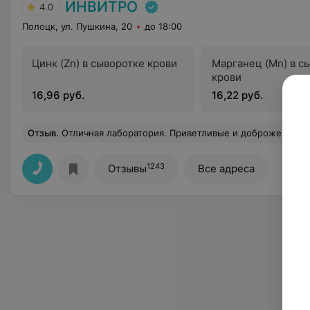
ИНВИТРО
4.0
Полоцк, ул. Пушкина, 20
до 18:00
Цинк (Zn) в сыворотке крови
Марганец (Mn) в с
крови
16,96 руб.
16,22 руб.
Отзыв
.
Отличная лаборатория. Приветливые и доброжелательные специалисты. Помощь в подборе необходимых анализов и взятие кров
1243
Отзывы
Все адреса