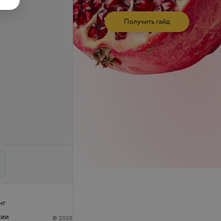
нг
сии
© 2026 ООО «Артокс Лаб», УНП 191700409
| 220012,