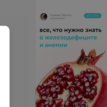
i) в сыворотке
Золото (Au) в сыворотке
крови
.
16,22 руб.