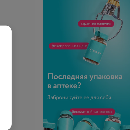
ка рака яичников
тму ROMA (для
Все цены
осле менопаузы)
.