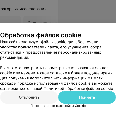
ораторных исследований
Оценка риска рака яичников
Оценка рис
по алгоритму ROMA (для
по алгори
женщины до менопаузы)
женщины п
Обработка файлов cookie
103,34 руб.
103,34 руб
Наш сайт использует файлы cookie для обеспечения
удобства пользователей сайта, его улучшения, сбора
статистики и предоставления персонализированных
езболезненно. Очень вежливый и доброжелательный персонал. Спасибо!
Еще
рекомендаций.
Вы можете настроить параметры использования файлов
cookie или изменить свое согласие в более позднее время.
Все адреса
Для получения дополнительной информации о целях,
сроках и порядке использования файлов cookie вы можете
ознакомиться с нашей
Политикой обработки файлов cookie
Отклонить
Принять
Персональные настройки Cookie