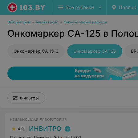
Все рубрики
Полоцк
Лаборатории
•
Анализ крови
•
Онкологические маркеры
Онкомаркер CA-125 в Поло
Онкомаркер CA 15-3
Онкомаркер CA 125
BR
Фильтры
НЕЗАВИСИМАЯ ЛАБОРАТОРИЯ
ИНВИТРО
4.0
Полоцк, ул. Пушкина, 20
до 15:00