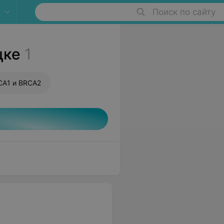
Поиск по сайту
цке
1
CA1 и BRCA2