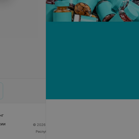
нг
сии
© 2026 ООО «Артокс Лаб», УНП 191700409
| 220012,
Республика Беларусь, г. Минск, улица Толбухина, 2,
пом. 16 | help@103.by