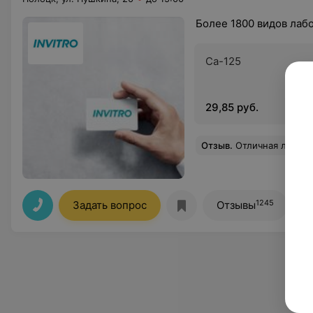
Более 1800 видов лаб
Са-125
29,85 руб.
Отзыв
.
Отличная лаборатория! Все быстро, качественно, б
1245
Задать вопрос
Отзывы