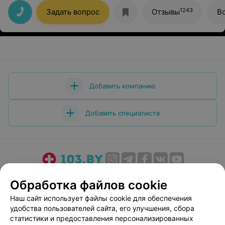
Оформление заказа и взятие материалов для анализа
прошло быстро и четко. Все на высшем уровне.
1243
Задать вопрос
Отзывы
В
Остался очень доволен.
Добавить компанию
Добавить специалиста
О проекте
Новости проекта
Размещение рекламы
Обработка файлов cookie
Медицинский маркетинг
Публичный договор
Наш сайт использует файлы cookie для обеспечения
Пользовательское соглашение
Способы оплаты
удобства пользователей сайта, его улучшения, сбора
Вакансии
Партнеры
статистики и предоставления персонализированных