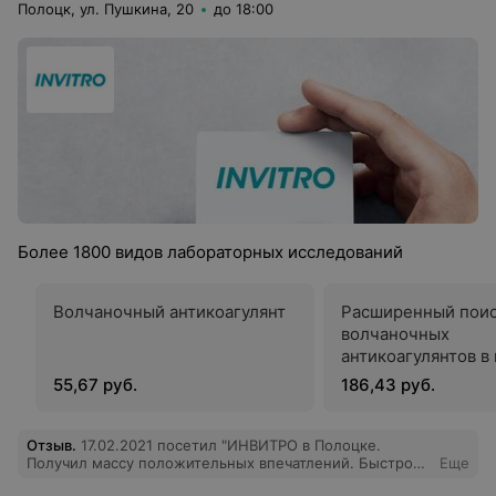
Полоцк, ул. Пушкина, 20
до 18:00
Более 1800 видов лабораторных исследований
Волчаночный антикоагулянт
Расширенный пои
волчаночных
антикоагулянтов в
соответствии с
55,67 руб.
186,43 руб.
рекомендациями
Международного 
по тромбозам и ге
Отзыв
.
17.02.2021 посетил "ИНВИТРО в Полоцке.
Получил массу положительных впечатлений. Быстро
Еще
подобрали перечень необходимых мне анализов.