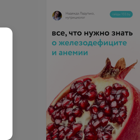
из крови (без
рной формулы и
Все цены