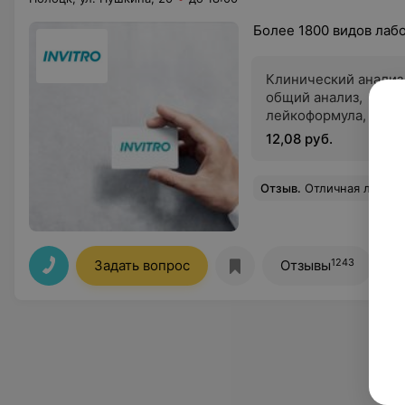
Более 1800 видов лаб
Клинический анализ
общий анализ,
лейкоформула, СОЭ
12,08 руб.
Отзыв
.
Отличная лаборатория! Все быстро, качественно, б
1243
Задать вопрос
Отзывы