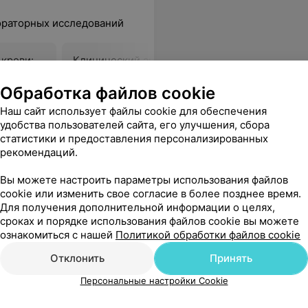
ораторных исследований
 крови:
Клинический анализ крови:
Общий анал
общий анализ,
лейкоцита
лейкоформула, СОЭ (с
СОЭ)
Обработка файлов cookie
обязательной «ручной»
14,36 руб.
5,14 руб.
Наш сайт использует файлы cookie для обеспечения
микроскопией мазка)
удобства пользователей сайта, его улучшения, сбора
статистики и предоставления персонализированных
езболезненно. Очень вежливый и доброжелательный персонал. Спасибо!
Еще
рекомендаций.
Вы можете настроить параметры использования файлов
cookie или изменить свое согласие в более позднее время.
Все адреса
Для получения дополнительной информации о целях,
сроках и порядке использования файлов cookie вы можете
ознакомиться с нашей
Политикой обработки файлов cookie
Отклонить
Принять
Персональные настройки Cookie