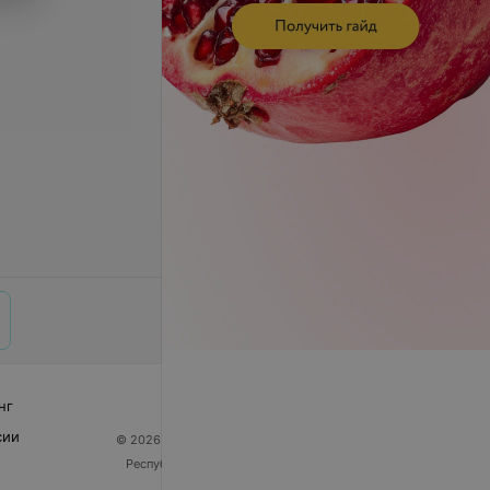
нг
сии
© 2026 ООО «Артокс Лаб», УНП 191700409
| 220012,
Республика Беларусь, г. Минск, улица Толбухина, 2,
пом. 16 | help@103.by