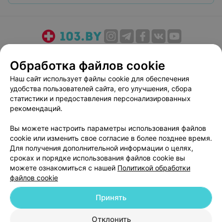
О проекте
Новости проекта
Размещение рекламы
Обработка файлов cookie
Медицинский маркетинг
Публичный договор
Наш сайт использует файлы cookie для обеспечения
Пользовательское соглашение
Способы оплаты
удобства пользователей сайта, его улучшения, сбора
Вакансии
Партнеры
статистики и предоставления персонализированных
Написать руководителю 103.by
рекомендаций.
Написать в поддержку
Вы можете настроить параметры использования файлов
Персональные настройки cookie
cookie или изменить свое согласие в более позднее время.
Для получения дополнительной информации о целях,
Обработка персональных данных
сроках и порядке использования файлов cookie вы
можете ознакомиться с нашей
Политикой обработки
файлов cookie
Принять
© 2026 ООО «Артокс Лаб», УНП 191700409
| 220012, Республика Беларусь,
Отклонить