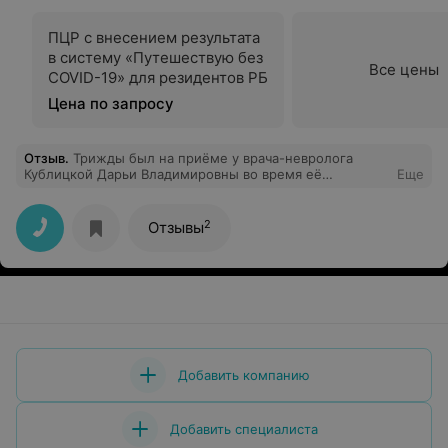
ПЦР с внесением результата
в систему «Путешествую без
Все цены
COVID-19» для резидентов РБ
Цена по запросу
Отзыв
.
Трижды был на приёме у врача-невролога
Кублицкой Дарьи Владимировны во время её
Еще
командировки в город Браслав в январе 2026 года.
Врач доступно проговаривает ход лечения,
внимательна и доброжелательна; помогла быстро
2
Отзывы
справиться с возникшим заболеванием. Знаю, что и
другие пациенты (несмотря на непродолжительное
время работы в Браславе) высоко оценили
профессионализм этого Врача. Спасибо БОЛЬШОЕ,
Дарья Владимировна!
Добавить компанию
Добавить специалиста