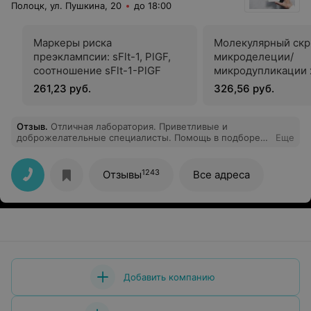
Полоцк, ул. Пушкина, 20
до 18:00
Маркеры риска
Молекулярный скр
преэклампсии: sFlt-1, PlGF,
микроделеции/
соотношение sFlt-1-PlGF
микродупликации
261,23 руб.
326,56 руб.
Отзыв
.
Отличная лаборатория. Приветливые и
доброжелательные специалисты. Помощь в подборе
Еще
необходимых анализов и взятие крови на высшем
уровне. Вернёмся к Вам еще не один раз.
1243
Отзывы
Все адреса
Добавить компанию