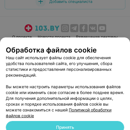
Добавить специалиста
О проекте
Новости проекта
Размещение рекламы
Медицинский маркетинг
Публичный договор
Обработка файлов cookie
Пользовательское соглашение
Способы оплаты
Наш сайт использует файлы cookie для обеспечения
Вакансии
Партнеры
удобства пользователей сайта, его улучшения, сбора
статистики и предоставления персонализированных
Написать руководителю 103.by
рекомендаций.
Написать в поддержку
Персональные настройки cookie
Вы можете настроить параметры использования файлов
cookie или изменить свое согласие в более позднее время.
Обработка персональных данных
Для получения дополнительной информации о целях,
сроках и порядке использования файлов cookie вы
можете ознакомиться с нашей
Политикой обработки
файлов cookie
Принять