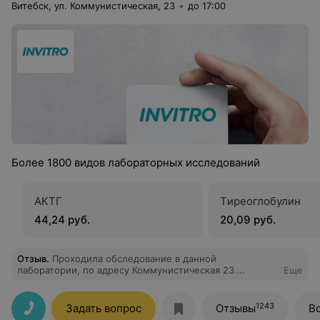
Витебск, ул. Коммунистическая, 23
до 17:00
Более 1800 видов лабораторных исследований
АКТГ
Tиреоглобулин
44,24 руб.
20,09 руб.
Отзыв
.
Проходила обследование в данной
лаборатории, по адресу Коммунистическая 23.
Еще
Осталось довольна обслуживанием и самим
обследованием.все очень быстро и качественно.
Особенно хочется отметить доброжелательность и
1243
Задать вопрос
Отзывы
В
внимательность коллектива. Выражаю благодарность