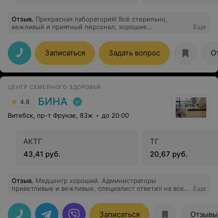
Отзыв
.
Прекрасная лаборатория! Всё стерильно,
вежливый и приятный персонал, хорошее
Еще
обслуживание!
Записаться
Задать вопрос
О
ЦЕНТР СЕМЕЙНОГО ЗДОРОВЬЯ
БИНА
4.8
Витебск, пр-т Фрунзе, 83ж
до 20:00
АКТГ
ТГ
43,41 руб.
20,67 руб.
Отзыв
.
Медцентр хороший. Администраторы
приветливые и вежливые, специалист ответил на все
Еще
интересующие меня вопросы. В целом рекомендую к
посещению!
Записаться
Отзывы