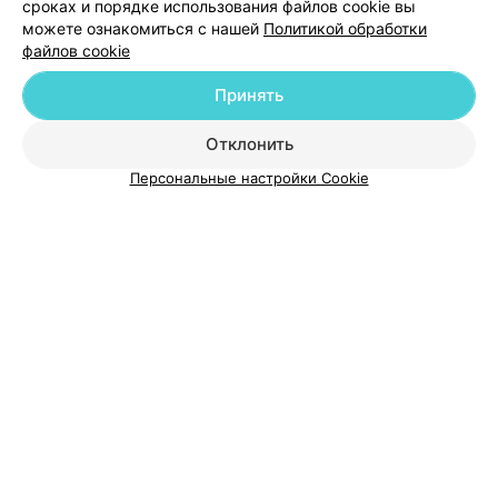
сроках и порядке использования файлов cookie вы
можете ознакомиться с нашей
Политикой обработки
файлов cookie
Принять
О проекте
Новости проекта
Размещение рекламы
Отклонить
Медицинский маркетинг
Публичный договор
Персональные настройки Cookie
Пользовательское соглашение
Способы оплаты
Вакансии
Партнеры
Написать руководителю 103.by
Написать в поддержку
Персональные настройки cookie
Обработка персональных данных
© 2026 ООО «Артокс Лаб», УНП 191700409
| 220012, Республика Беларусь,