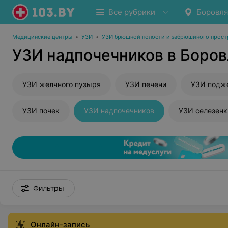
Все рубрики
Боровл
Медицинские центры
•
УЗИ
•
УЗИ брюшной полости и забрюшиного прост
УЗИ надпочечников в Боро
УЗИ желчного пузыря
УЗИ печени
УЗИ подж
УЗИ почек
УЗИ надпочечников
УЗИ селезенк
Фильтры
Онлайн-запись