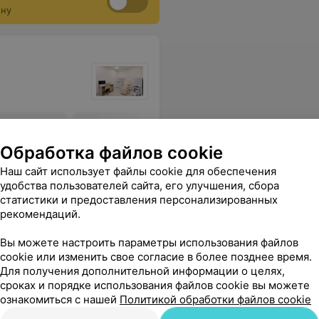
ону
чечников,
ез
Обработка файлов cookie
точной
Наш сайт использует файлы cookie для обеспечения
Все цены
удобства пользователей сайта, его улучшения, сбора
статистики и предоставления персонализированных
рекомендаций.
ся
Вы можете настроить параметры использования файлов
cookie или изменить свое согласие в более позднее время.
чень располагает к себе, после все рассказал. Осталась очень довольна!
Еще
Для получения дополнительной информации о целях,
сроках и порядке использования файлов cookie вы можете
362
Отзывы
ознакомиться с нашей
Политикой обработки файлов cookie