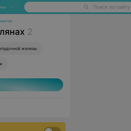
яны
Поиск по сайту
ранства
влянах
2
елудочной железы
и