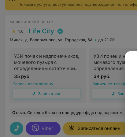
Показать услуги, доступные без подтверждения по телеф
МЕДИЦИНСКИЙ ЦЕНТР
Life City
4.6
Минск, д. Валерьяново, ул. Городская, 5А
до 21:00
УЗИ почек и надпочечников,
УЗИ почек и надпо
мочевого пузыря с
мочевого пузыря б
определением остаточной
определения оста
мочи
мочи
35 руб.
34 руб.
Запись по телефону
Запись по телефону
Записаться
Записать
Отзыв
.
Сегодня была на процедуре фгдс под наркозом, врач Ивашко М.Г.. процедура прошло оччееень быстро и после никаких неприятных ощущений не было! Врач с первых минут о
Viber
Записаться онлайн