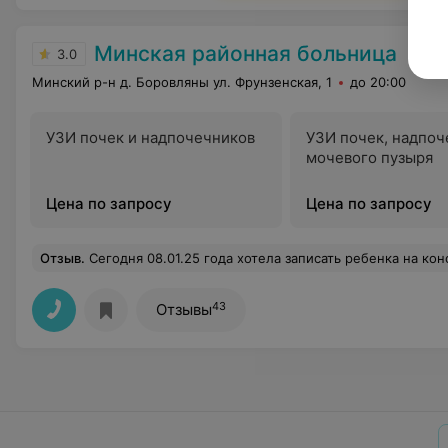
Минская районная больница
3.0
Минский р-н д. Боровляны ул. Фрунзенская, 1
до 20:00
УЗИ почек и надпочечников
УЗИ почек, надпоч
мочевого пузыря
Цена по запросу
Цена по запросу
Отзыв
.
Сегодня 08.01.25 года хотела записать ребенка на консультацию к хирургу( звонила по номеру детского хирурга). Кроме «ну и что?!» больше я ничего не услышала . Научите пожалуйста данного специали
43
Отзывы