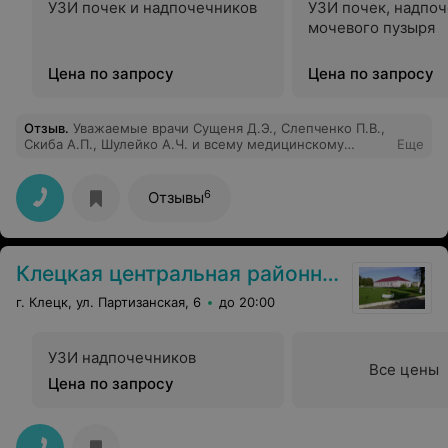
УЗИ почек и надпочечников
УЗИ почек, надпоч
мочевого пузыря
Цена по запросу
Цена по запросу
Отзыв
.
Уважаемые врачи Сущеня Д.Э., Слепченко П.В.,
Скиба А.П., Шулейко А.Ч. и всему медицинскому
Еще
персоналу! Хочу просто выразить вам свою огромную
благодарность за профессионализм и заботу, которую
вы оказали мне во время проведения хирургической
6
Отзывы
операции. Спасибо за вашу невероятную
ответственность, внимание и умение сделать все
максимально гладким и безболезненным для меня. Вы,
доктора, являетесь настоящими героями, спасающими
Клецкая центральная районная больница
жизни, и я безмерно признательна вам за ваш труд и
преданность профессии. Особая благодарность всему
г. Клецк, ул. Партизанская, 6
до 20:00
медицинскому персоналу за ваше понимание,
поддержку, заботу и доброту, которые вы проявляли
ко мне на протяжении всего времени пребывания в
больнице. Спасибо вам огромное за ваше благородное
УЗИ надпочечников
дело и за все, что вы делаете! С уважением и
Все цены
Цена по запросу
признательностью, Янская Мария Михайловна.