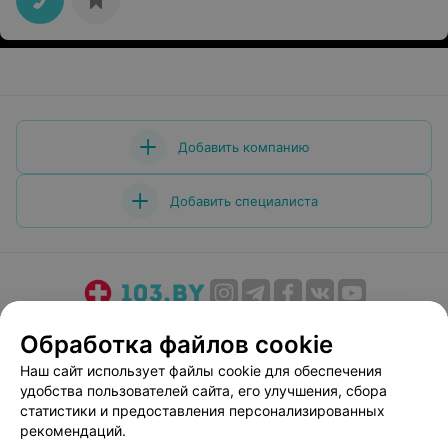
Добавить компанию
Добавить специалиста
О проекте
Новости проекта
Размещение рекламы
Обработка файлов cookie
Медицинский маркетинг
Публичный договор
Наш сайт использует файлы cookie для обеспечения
Пользовательское соглашение
Способы оплаты
удобства пользователей сайта, его улучшения, сбора
Вакансии
Партнеры
статистики и предоставления персонализированных
рекомендаций.
Написать руководителю 103.by