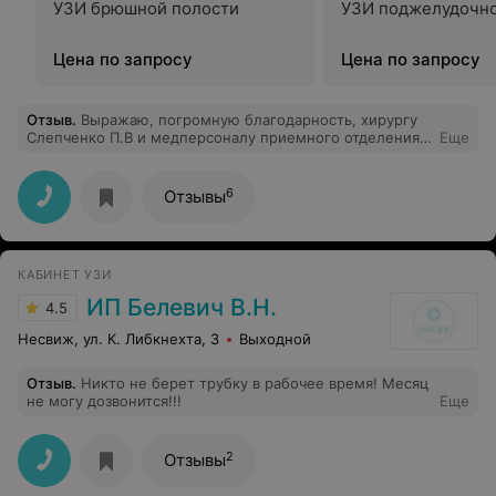
УЗИ брюшной полости
УЗИ поджелудочн
Цена по запросу
Цена по запросу
Отзыв
.
Выражаю, погромную благодарность, хирургу
Слепченко П.В и медперсоналу приемного отделения,
Еще
рентгенологическому кабинету! Быстро, четко и
слаженно оказали медицинскую помощь моему
ребенку 24.07.2025 18.30! Благодарю Вас, желаю Вам,
6
Отзывы
крепкого здоровья, благополучия, меньше пациентов и
всех Благ!
КАБИНЕТ УЗИ
ИП Белевич В.Н.
4.5
Несвиж, ул. К. Либкнехта, 3
Выходной
Отзыв
.
Никто не берет трубку в рабочее время! Месяц
не могу дозвонится!!!
Еще
2
Отзывы