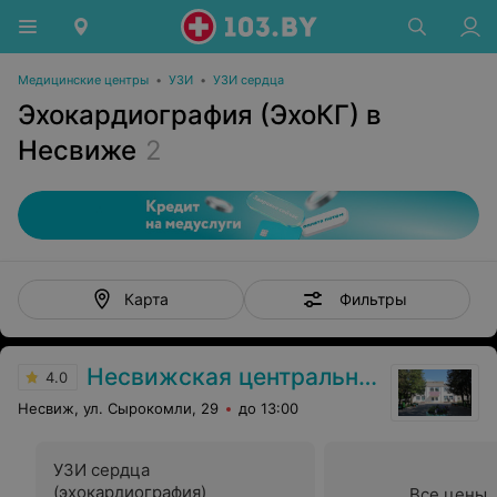
Медицинские центры
•
УЗИ
•
УЗИ сердца
Эхокардиография (ЭхоКГ) в
Несвиже
2
Фильтры
Карта
Несвижская центральная районная больница
4.0
Несвиж, ул. Сырокомли, 29
до 13:00
УЗИ сердца
(эхокардиография)
Все цены