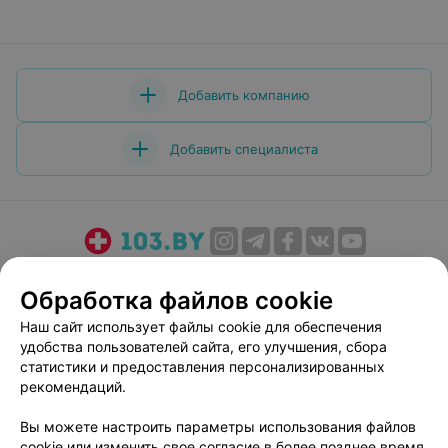
Добавить компанию
Добавить специалиста
О проекте
Новости проекта
Размещение рекламы
Обработка файлов cookie
Медицинский маркетинг
Публичный договор
Наш сайт использует файлы cookie для обеспечения
Пользовательское соглашение
Способы оплаты
удобства пользователей сайта, его улучшения, сбора
Вакансии
Партнеры
статистики и предоставления персонализированных
Написать руководителю 103.by
рекомендаций.
Написать в поддержку
Вы можете настроить параметры использования файлов
Персональные настройки cookie
cookie или изменить свое согласие в более позднее время.