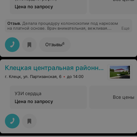
Цена по запросу
Отзыв
.
Делала процедуру колоноскопии под наркозом
на платной основе. Врач внимательная, вежливая.
Еще
Молодая медсестра грубовата. Анастезиолог вводила
укол без перчаток. Во время процедуры меня
успокаивали, кричала от боли, как мне рассказали
6
Отзывы
позже. Огорчена тем, что ожидания были немного
другие, неужели нельзя было сделать такую
анастезию чтобы пациент вел себя спокойно и ему
было без боли.
Клецкая центральная районная больница
г. Клецк, ул. Партизанская, 6
до 14:00
УЗИ сердца
Все цены
Цена по запросу