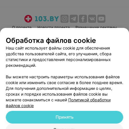
О проекте
Новости проекта
Размещение рекламы
Медицинский маркетинг
Публичный договор
Обработка файлов cookie
Пользовательское соглашение
Способы оплаты
Наш сайт использует файлы cookie для обеспечения
Вакансии
Партнеры
удобства пользователей сайта, его улучшения, сбора
статистики и предоставления персонализированных
Написать руководителю 103.by
рекомендаций.
Написать в поддержку
Персональные настройки cookie
Вы можете настроить параметры использования файлов
cookie или изменить свое согласие в более позднее время.
Обработка персональных данных
Для получения дополнительной информации о целях,
сроках и порядке использования файлов cookie вы
можете ознакомиться с нашей
Политикой обработки
файлов cookie
Принять
© 2026 ООО «Артокс Лаб», УНП 191700409
| 220012, Республика Беларусь,