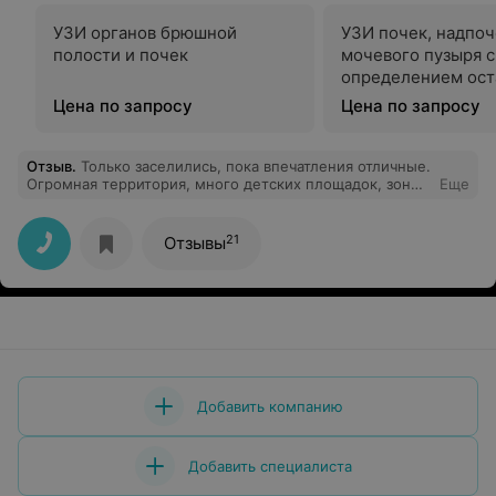
УЗИ органов брюшной
УЗИ почек, надпоч
полости и почек
мочевого пузыря с
определением ост
мочи
Цена по запросу
Цена по запросу
Отзыв
.
Только заселились, пока впечатления отличные.
Огромная территория, много детских площадок, зон
Еще
барбекю, большой пляж. Курить можно только в
отведенных местах, на территории их не очень много.
Много процедур, номер просторный впринципе всё
21
Отзывы
необходимое есть. Заселились во второй корпус.
Интернет есть не везде, только в отведенных местах,
бесплатный и быстрый.
Добавить компанию
Добавить специалиста