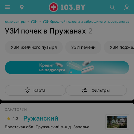
инские центры
•
УЗИ
•
УЗИ брюшной полости и забрюшиного пространства
УЗИ почек в Пружанах
2
УЗИ желчного пузыря
УЗИ печени
УЗИ подже
Фильтры
Карта
САНАТОРИЙ
Ружанский
4.3
Брестская обл. Пружанский р-н д. Заполье