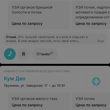
УЗИ органов брюшной
УЗИ почек, надпоч
полости и почек
мочевого пузыря с
определением ост
мочи
Цена по запросу
Цена по запросу
Отзыв
.
Это лучший санаторий, в к-ром я отдыхал в
жизни. В нем воздух чистый, есть свой ключ
Еще
минеральных вод, благоустроенный пляж у озера со
стаей лебедей, мангалы с беседками, игровые
площадки как в кино, современная мощная лечебная
21
Отзывы
аппаратура и красивые бассейны и сауны. Питание там
вкусное, порции как на здоровяка, закуски, первое и
десерт берём с раздач сами, если не хватит - добавят
по просьбе, не подают молотого кофе и заварного
КАБИНЕТ УЛЬТРАЗВУКОВОЙ ДИАГНОСТИКИ
ржаного хлеба; нужно раздвинуть 8-и местные столы.
Корпуса 4 и 5 блистают, как в Барвихе, в них сервис.
Кум Део
Просторные номера с застекленными балконами. В
корпусе 5 не хватает люстр в комнатах, в 4-м сумку
Пружаны, ул. Заводская, 17
до 19:30
только на балкон. Культурный и вежливый персонал
улучшает настроение. Кинофильмы показывают
интересные и со смыслом, дискотеки короткие,
УЗИ органов малого таза
УЗИ почек
нужно, чтобы успевали потанцевать под заказанное
публикой. Очень интересный "День ухи". Будет лучше,
Цена по запросу
Цена по запросу
если починят неработающие фонари в сквере, пустят