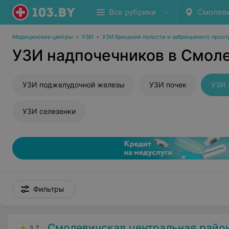
Все рубрики
Смолев
Медицинские центры
•
УЗИ
•
УЗИ брюшной полости и забрюшиного прост
УЗИ надпочечников в Смол
УЗИ поджелудочной железы
УЗИ почек
УЗИ 
УЗИ селезенки
Фильтры
Смолевичская центральная районная п
3.7