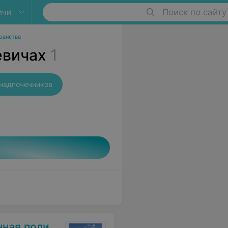
ичи
Поиск по сайту
ранства
евичах
1
надпочечников
оликлиника