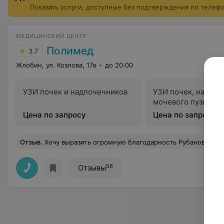
Показать услуги, доступные без подтверждения по телеф
МЕДИЦИНСКИЙ ЦЕНТР
Полимед
3.7
Жлобин, ул. Козлова, 17а
до 20:00
УЗИ почек и надпочечников
УЗИ почек, надпоч
мочевого пузыря
Цена по запросу
Цена по запросу
Отзыв
.
Хочу выразить огромную благодарность Рубанову Л.Н. и сказать большое спасибо за мой новый "взгляд"! Прекрасный, очень вежливый и внимательный докто
56
Отзывы