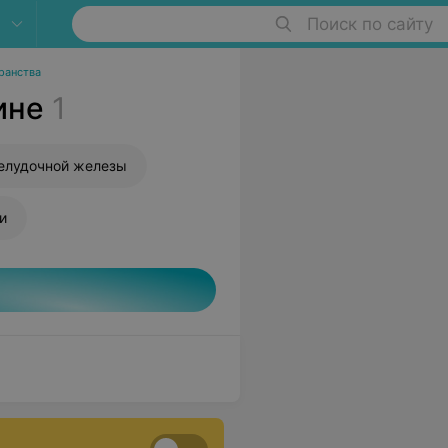
Поиск по сайту
ранства
ине
1
елудочной железы
и