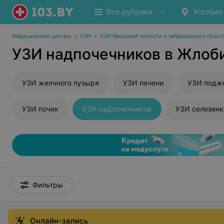
Все рубрики
Жлобин
Медицинские центры
•
УЗИ
•
УЗИ брюшной полости и забрюшиного прост
УЗИ надпочечников в Жлоб
УЗИ желчного пузыря
УЗИ печени
УЗИ подж
УЗИ почек
УЗИ надпочечников
УЗИ селезенк
Фильтры
Онлайн-запись