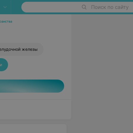
Поиск по сайту
ранства
елудочной железы
и