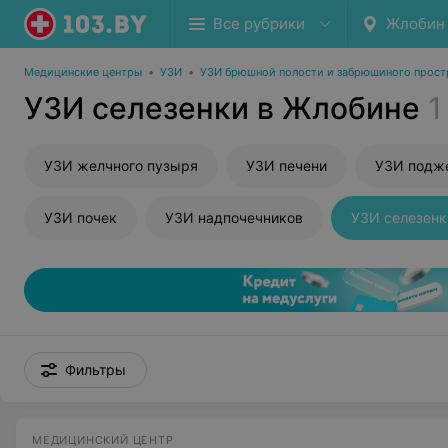
Все рубрики
Жлобин
Медицинские центры
•
УЗИ
•
УЗИ брюшной полости и забрюшиного прост
УЗИ селезенки в Жлобине
1
УЗИ желчного пузыря
УЗИ печени
УЗИ подж
УЗИ почек
УЗИ надпочечников
УЗИ селезенк
Фильтры
МЕДИЦИНСКИЙ ЦЕНТР