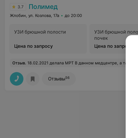
Полимед
3.7
Жлобин, ул. Козлова, 17а
до 20:00
УЗИ брюшной полости
УЗИ брюшной поло
почек
Цена по запросу
Цена по запросу
Отзыв
.
18.02.2021 делала МРТ В данном медцентре, а так же 29.07.2020 делала МРТ. Врач Светлана Александровна, доктор, считающий, что имеет право игнорировать данные МРТ, а также не указывать в заключении информацию о перенесенном инсульте
56
Отзывы