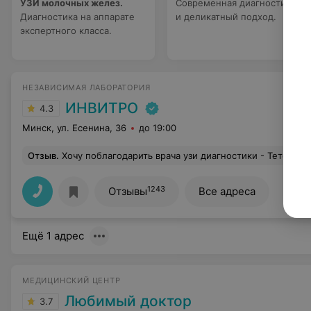
УЗИ молочных желез.
Современная диагностика
Диагностика на аппарате
и деликатный подход.
экспертного класса.
НЕЗАВИСИМАЯ ЛАБОРАТОРИЯ
ИНВИТРО
4.3
Минск, ул. Есенина, 36
до 19:00
Отзыв
.
Хочу поблагодарить врача узи диагностики - Тетера Кристину Дмитриевну за высокий профессионализм, спокойствие и чуткость при проведении узи. Ответи
1243
Отзывы
Все адреса
Ещё 1 адрес
МЕДИЦИНСКИЙ ЦЕНТР
Любимый доктор
3.7