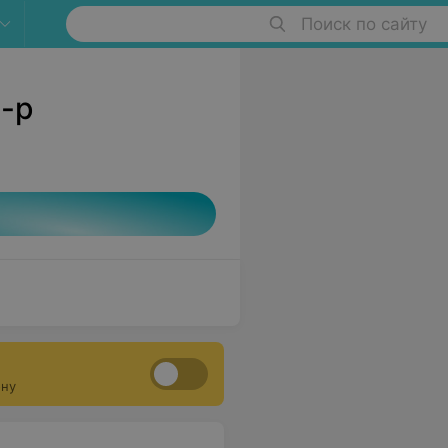
Поиск по сайту
м-р
ону