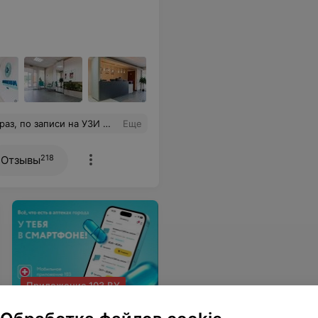
сы тоже отвечал и уделил свое внимание чтобы показать на мониторе то, что меня интересовало. Очень тактичный и интеллигентный специалист своего дела!
Еще
218
Отзывы
Приложение 103.BY
Наличие лекарств в