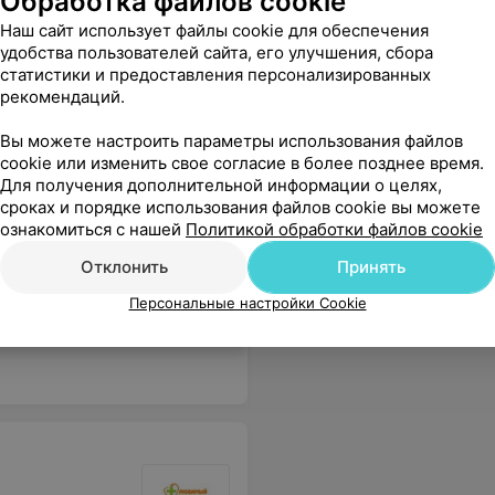
Обработка файлов cookie
аптеках города,
бронирование и другие
Наш сайт использует файлы cookie для обеспечения
полезные сервисы в вашем
удобства пользователей сайта, его улучшения, сбора
смартфоне
статистики и предоставления персонализированных
рекомендаций.
Вы можете настроить параметры использования файлов
cookie или изменить свое согласие в более позднее время.
Для получения дополнительной информации о целях,
сроках и порядке использования файлов cookie вы можете
ознакомиться с нашей
Политикой обработки файлов cookie
ла на мои вопросы и дала необходимые советы.Спасибо! Рекомендую
Еще
Отклонить
Принять
Персональные настройки Cookie