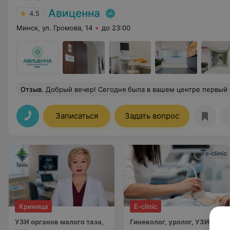
Авиценна
4.5
Минск, ул. Громова, 14
до 23:00
Отзыв
.
Добрый вечер! Сегодня была в вашем центре первый раз, по записи на УЗИ щитовидной железы и брюшной полости. Отмечу работу приветливого персонала на ресепшене, даже по телефону было приятно с вами общаться, все объяснили и перезвонили подтвердить запись. Врач Александр Сергеевич Наливко - спокойно и неторопливо провел обследование, дал небольшие комментарии, на вопро
Записаться
Задать вопрос
Криница
E-clinic
УЗИ органов малого таза,
Гинеколог, уролог, УЗИ.