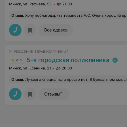
Минск, ул. Рафиева, 55
до 21:00
Отзыв
.
Хочу поблагодарить терапевта А.С. Очень хороший врач: внимательный, проводит полный опрос, назначает нужные обследования, анализы и 
Все адреса
УЧРЕЖДЕНИЕ ЗДРАВООХРАНЕНИЯ
5-я городская поликлиника
4.4
Минск, ул. Есенина, 21
до 20:00
Отзыв
.
Лучшего специалиста просто нет. В буквальном смысле этого слова. Неоднократно ставил на ноги. Огромное спасибо. Поболь
21
Отзывы