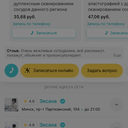
дуплексным сканированием
эластографией с 
сосудов данного региона
сканированием со
данного региона
35,68 руб.
47,06 руб.
Запись по телефону
Запись по телефону
Записаться
Записать
Отзыв
.
Очень вежливые сотрудники, всё расскажут,
покажут, объяснят и проконсультируют.
Еще
Записаться онлайн
Задать вопрос
ДРУГИЕ АДРЕСА СЕТИ
Эксана
4.6
Минск, пр-т Партизанский, 104
до 21:00
Эксана
4.8