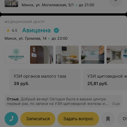
Минск, ул. Могилевская, 5/1
до 21:00
МЕДИЦИНСКИЙ ЦЕНТР
Авиценна
4.5
Минск, ул. Громова, 14
до 23:00
УЗИ органов малого таза
УЗИ щитовидной 
39 руб.
25,81 руб.
Отзыв
.
Добрый вечер! Сегодня была в вашем центре
первый раз, по записи на УЗИ щитовидной железы и
Еще
брюшной полости. Отмечу работу приветливого
персонала на ресепшене, даже по телефону было
приятно с вами общаться, все объяснили и
Записаться
Задать вопрос
О
перезвонили подтвердить запись. Врач Александр
Сергеевич Наливко - спокойно и неторопливо провел