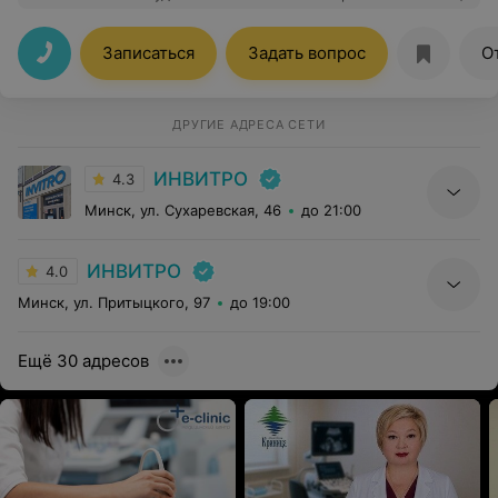
другой лаборатории приехали к вам. Медсеста
Ирина(к сожалению не запомнила фамилию) нашла
подход к нашему плачущему и испуганному ребенку
Записаться
Задать вопрос
О
спокойно и быстро взяла анализ. Большое спасибо за
проделанную работу, ребенок уходил с улыбкой на
лице. Руководство, цените и берегите таких
сотрудников.
ДРУГИЕ АДРЕСА СЕТИ
ИНВИТРО
4.3
Минск, ул. Сухаревская, 46
до 21:00
ИНВИТРО
4.0
Минск, ул. Притыцкого, 97
до 19:00
Ещё 30 адресов