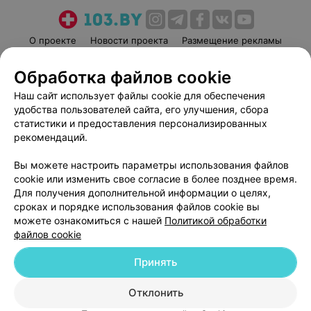
О проекте
Новости проекта
Размещение рекламы
Медицинский маркетинг
Публичный договор
Обработка файлов cookie
Пользовательское соглашение
Способы оплаты
Наш сайт использует файлы cookie для обеспечения
Вакансии
Партнеры
удобства пользователей сайта, его улучшения, сбора
Написать руководителю 103.by
статистики и предоставления персонализированных
рекомендаций.
Написать в поддержку
Персональные настройки cookie
Вы можете настроить параметры использования файлов
Обработка персональных данных
cookie или изменить свое согласие в более позднее время.
Для получения дополнительной информации о целях,
сроках и порядке использования файлов cookie вы
можете ознакомиться с нашей
Политикой обработки
файлов cookie
Принять
© 2026 ООО «Артокс Лаб», УНП 191700409
| 220012, Республика Беларусь,
г. Минск, улица Толбухина, 2, пом. 16 | help@103.by
Отклонить
Служба поддержки
+375 291212755