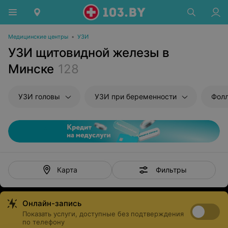
Медицинские центры
•
УЗИ
УЗИ щитовидной железы в
Минске
128
УЗИ головы
УЗИ при беременности
Фол
Фильтры
Карта
Онлайн-запись
Показать услуги, доступные без подтверждения
по телефону