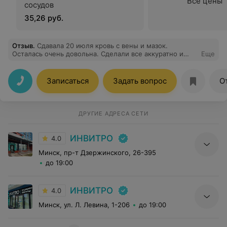
Все цены
сосудов
35,26 руб.
Отзыв
.
Сдавала 20 июля кровь с вены и мазок.
Осталась очень довольна. Сделали все аккуратно и
Еще
безболезненно.Все подробно рассказали. Буду
приходить только к Вам.
Записаться
Задать вопрос
О
ДРУГИЕ АДРЕСА СЕТИ
ИНВИТРО
4.0
Минск, пр-т Дзержинского, 26-395
до 19:00
ИНВИТРО
4.0
Минск, ул. Л. Левина, 1-206
до 19:00