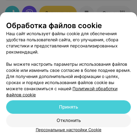
Михайловне и Долдовой Валерии Сергеевне! За
короткое время они не только помогла мне
восстановить голос после удалениящитовидной
311
Записаться
Отзывы
железы, но и поддержали меня на каждом этапе
лечения. Я настоятельно рекомендую как
Обработка файлов cookie
профессионалов своего дела! Это врачи с большой
буквы!
Наш сайт использует файлы cookie для обеспечения
Показать ещё 25
удобства пользователей сайта, его улучшения, сбора
статистики и предоставления персонализированных
рекомендаций.
1
2
3
4
Вы можете настроить параметры использования файлов
cookie или изменить свое согласие в более позднее время.
Для получения дополнительной информации о целях,
сроках и порядке использования файлов cookie вы
можете ознакомиться с нашей
Политикой обработки
Добавить компанию
файлов cookie
Принять
Добавить специалиста
Отклонить
Персональные настройки Cookie