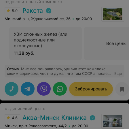
ОЗДОРОВИТЕЛЬНЫЙ КОМПЛЕКС
Ракета
5.0
Минский р-н, Ждановичский сс, 36
до 20:00
УЗИ слюнных желез (или
подчелюстные или
Все цены
околоушные)
11,38 руб.
Отзыв
.
Мне все понравилось, удивил этот комплекс
своим сервисом, честно думал что там СССР а после
Еще
посещения остались только положительные
впечатления. Футбол, бассейн, баня, тренажерка,
оздоровление с проживанием. Рекомендую!
Забронировать
МЕДИЦИНСКИЙ ЦЕНТР
Аква-Минск Клиника
4.6
Минск, пр-т Рокоссовского, 44/2
до 20:00