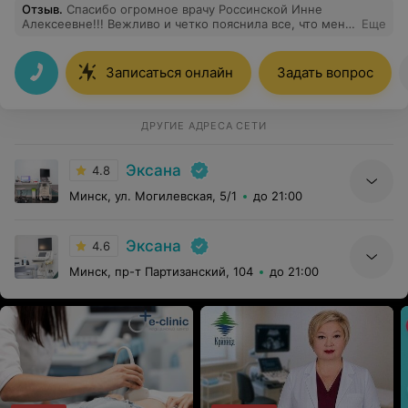
Отзыв
.
Спасибо огромное врачу Россинской Инне
Алексеевне!!! Вежливо и четко пояснила все, что меня
Еще
беспокоило. Я вам очень благодарна!
Записаться онлайн
Задать вопрос
ДРУГИЕ АДРЕСА СЕТИ
Эксана
4.8
Минск, ул. Могилевская, 5/1
до 21:00
Эксана
4.6
Минск, пр-т Партизанский, 104
до 21:00