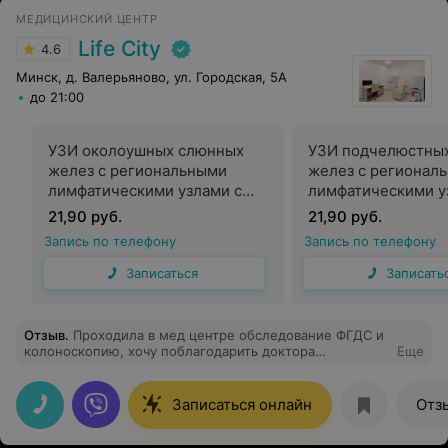
МЕДИЦИНСКИЙ ЦЕНТР
Life City
4.6
Минск, д. Валерьяново, ул. Городская, 5А
до 21:00
УЗИ околоушных слюнных
УЗИ подчелюстны
желез с региональными
желез с регионал
лимфатическими узлами с
лимфатическими у
двух сторон с дуплексным
двух сторон с дуп
21,90 руб.
21,90 руб.
сканированием сосудов
сканированием со
Запись по телефону
Запись по телефону
Записаться
Записать
Отзыв
.
Проходила в мед центре обследование ФГДС и
колоноскопию, хочу поблагодарить доктора
Еще
Алексейкова В В и всю команду которая с ним
работала. С такими профессионалами не страшно не
одно обследование.
Записаться онлайн
Отз