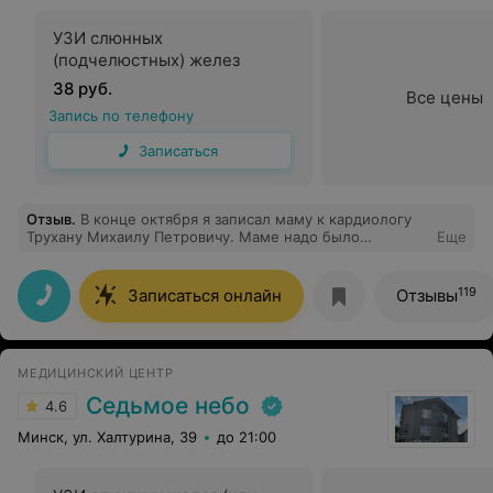
УЗИ слюнных
(подчелюстных) желез
38 руб.
Все цены
Запись по телефону
Записаться
Отзыв
.
В конце октября я записал маму к кардиологу
Трухану Михаилу Петровичу. Маме надо было
Еще
подобрать замену исчезнувшему из продажи
препарату, который она принимает. Доктор очень
внимательно все расспросил, препарат подобрал,
119
Записаться онлайн
Отзывы
выписал рецепт, дал кучу рекомендаций. Будем
обращаться в случае необходимости! Спасибо!
МЕДИЦИНСКИЙ ЦЕНТР
Седьмое небо
4.6
Минск, ул. Халтурина, 39
до 21:00