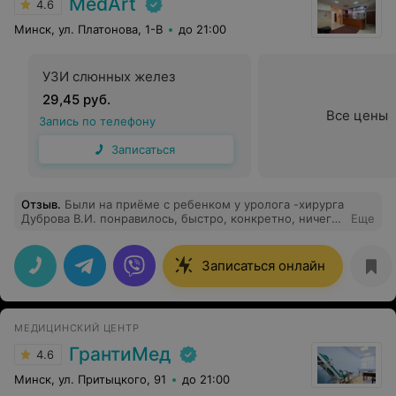
MedArt
4.6
Минск, ул. Платонова, 1-В
до 21:00
УЗИ слюнных желез
29,45 руб.
Все цены
Запись по телефону
Записаться
Отзыв
.
Были на приёме с ребенком у уролога -хирурга
Дуброва В.И. понравилось, быстро, конкретно, ничего
Еще
лишнего всё по делу.Персонал вежливый.Рекомендую
Записаться онлайн
МЕДИЦИНСКИЙ ЦЕНТР
ГрантиМед
4.6
Минск, ул. Притыцкого, 91
до 21:00