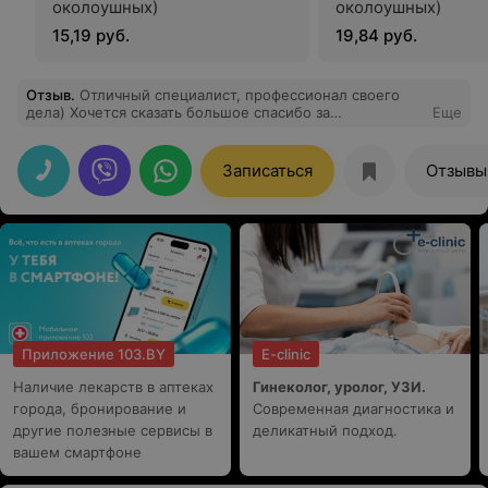
околоушных)
околоушных)
15,19 руб.
19,84 руб.
Отзыв
.
Отличный специалист, профессионал своего
дела) Хочется сказать большое спасибо за
Еще
внимательность и желание решить поставленную
задачу. Практически наш семейный доктор)),
Записаться
Отзывы
Приложение 103.BY
E-clinic
Наличие лекарств в аптеках
Гинеколог, уролог, УЗИ.
города, бронирование и
Современная диагностика и
другие полезные сервисы в
деликатный подход.
вашем смартфоне