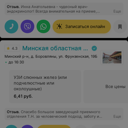
Отзыв
.
Инна Анатольевна - чудесный врач-
эндокринолог! Всегда внимательная на приеме,
Еще
терпеливо отвечает на все вопросы, сколько бы их не
было. С заботой, внимание, без назначения лишних
анализов и препаратов. После приема всегда чувствую
Записаться онлайн
себя спокойно и уверенно. Верю, что получится выйти
в ремиссию. С благодарностью и теплотой, за вашу
внимательность.
Минская областная детская клиническая больница
4.3
Минский р-н, д. Боровляны, ул. Фрунзенская, 19Б
до 16:30
УЗИ слюнных желез (или
подчелюстные или
Все цены
околоушные)
6,41 руб.
Отзыв
.
Спасибо большое заведующей приемного
отделения Т.Н. за человеческий подход, заботу и
Еще
помощь. Приняли в отделение, вошли в положение и
не отправили в другую больницу, во время лечения