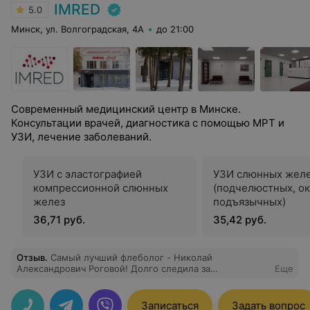
IMRED
5.0
Минск, ул. Волгоградская, 4А
до 21:00
Современный медицинский центр в Минске.
Консультации врачей, диагностика с помощью МРТ и
УЗИ, лечение заболеваний.
УЗИ с эластографией
УЗИ слюнных жел
компрессионной слюнных
(подчелюстных, о
желез
подъязычных)
36,71 руб.
35,42 руб.
Отзыв
.
Самый лучший флеболог - Николай
Александрович Роговой! Долго следила за
Еще
результатами его работы, и вот сделала Клакс в
Имрэде у доктора! Мои сосудистые сеточки исчезли.
Лазер практически безболезненный, хотя пугал меня
Записаться
Задать вопрос