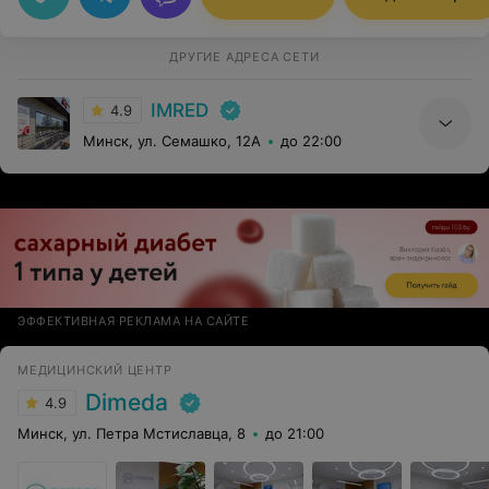
долгое время. В результате процедура пеерносится
спокойно. А результат - просто светлая, ровная кожа
ног без сосудиков, без сеточек и звездочек.
ДРУГИЕ АДРЕСА СЕТИ
IMRED
4.9
Минск, ул. Семашко, 12А
до 22:00
ЭФФЕКТИВНАЯ РЕКЛАМА НА САЙТЕ
МЕДИЦИНСКИЙ ЦЕНТР
Dimeda
4.9
Минск, ул. Петра Мстиславца, 8
до 21:00