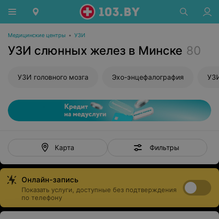
Медицинские центры
•
УЗИ
УЗИ слюнных желез в Минске
80
УЗИ головного мозга
Эхо-энцефалография
УЗИ
Фильтры
Карта
Онлайн-запись
Показать услуги, доступные без подтверждения
по телефону