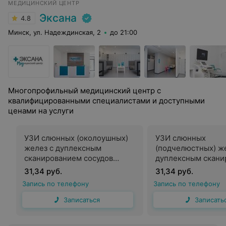
МЕДИЦИНСКИЙ ЦЕНТР
Эксана
4.8
Минск, ул. Надеждинская, 2
до 21:00
Многопрофильный медицинский центр с
квалифицированными специалистами и доступными
ценами на услуги
УЗИ слюнных (околоушных)
УЗИ слюнных
желез с дуплексным
(подчелюстных) ж
сканированием сосудов
дуплексным скани
данного региона
сосудов данного р
31,34 руб.
31,34 руб.
Запись по телефону
Запись по телефону
Записаться
Записать