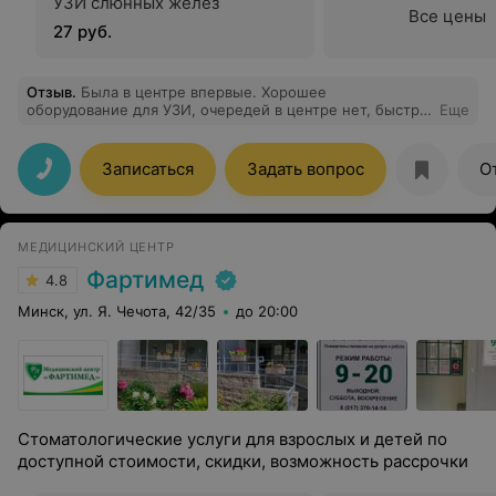
УЗИ слюнных желез
Все цены
27 руб.
Отзыв
.
Была в центре впервые. Хорошее
оборудование для УЗИ, очередей в центре нет, быстро
Еще
все сделали, рассказали и отдали результаты.
Обслуживание 10/10.
Записаться
Задать вопрос
О
МЕДИЦИНСКИЙ ЦЕНТР
Фартимед
4.8
Минск, ул. Я. Чечота, 42/35
до 20:00
Стоматологические услуги для взрослых и детей по
доступной стоимости, скидки, возможность рассрочки