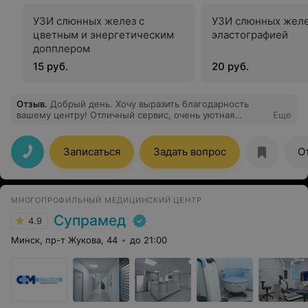
УЗИ слюнных желез с
УЗИ слюнных желе
цветным и энергетическим
эластографией
допплером
15 руб.
20 руб.
Отзыв
.
Добрый день. Хочу выразить благодарность
вашему центру! Отличный сервис, очень уютная
Еще
атмосфера, вежливый, доброжелательный персонал,
компетентные опытные врачи. Спасибо.
Записаться
Задать вопрос
О
МНОГОПРОФИЛЬНЫЙ МЕДИЦИНСКИЙ ЦЕНТР
Супрамед
4.9
Минск, пр-т Жукова, 44
до 21:00