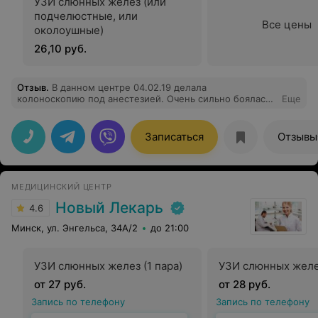
УЗИ слюнных желез (или
подчелюстные, или
Все цены
околоушные)
26,10 руб.
Отзыв
.
В данном центре 04.02.19 делала
колоноскопию под анестезией. Очень сильно боялась,
Еще
ведь данную процедуру проходила впервые, да и сама
процедура не из приятных. Честно, осталась в
большом восторге! Комфорт центра, вежливый
Записаться
Отзывы
персонал. По телефону дали полную информацию о
подготовке к процедуре (что не мало важно)
Огромнейшее спасибо врачу-эндоскописту
Муковозова Ирине Леонидовне и анестезиологу Ольге
МЕДИЦИНСКИЙ ЦЕНТР
Александровне (фамилию точно не знаю - Гумнина,
или Румнина). Профессионалы своего дела! Очень
Новый Лекарь
4.6
добрые, грамотные, человечные!!! Перед процедурой
успокоили, настроили на позитив), все подробно
Минск, ул. Энгельса, 34А/2
до 21:00
объяснили. Прошло все замечательно, без боли! После
процедуры чувствовала себя отлично! Побольше бы
таких людей, особенно в медицине! Большая
УЗИ слюнных желез (1 пара)
УЗИ слюнных желе
благодарность данным врачам и всему персоналу
мед.центра "Седьмое небо"
от 27 руб.
от 28 руб.
Запись по телефону
Запись по телефону