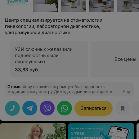
Центр специализируется на стоматологии,
гинекологии, лабораторной диагностике,
ультразвуковой диагностике
УЗИ слюнных желез (или
подчелюстных или
Все цены
околоушных)
33,83 руб.
Отзыв
.
Хочу выразить огромную благодарность
медицинскому центру Димеда, администраторам и
Еще
лично стоматологу Спиридоновой Елене Сергеевне и
ее медсестрам за доброту, чуткость и внимательное
отношение. Отдельное спасибо за то, что отнеслись с
Записаться
пониманием и по максимуму заранее выделили время
для лечения, так как я проживаю за границей и очень
важно было быть уверенной в том, что успею
осуществить весь спектр необходимых услуг. В
следующий приезд только к Вам и буду Вас
рекомендовать родственникам и друзьям.