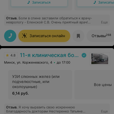
Записаться
Записать
Отзыв
.
Боли в спине заставили обратиться к врачу-
неврологу - Еленской С.В. Очень приятный врач!
Еще
Доктор выслушала внимательно все жалобы, а это
очень важно! провела осмотр, объяснила все на
доступном языке, назначила обследования и анализы
268
Записаться онлайн
Отзывы
все по делу, объяснила, что для чего нужно сделать,
чтобы подтвердить диагноз и не упустить другую
возможную проблему. Здесь же сразу записалась и на
необходимые УЗИ. Очень удобно! Спасибо коллектив
11-я клиническая больница
медицинского центра за ваш профессионализм и
4.8
действительное желание помогать людям!
Минск, ул. Корженевского, 4
до 17:00
УЗИ слюнных желез (или
подчелюстные, или
Все цены
околоушные)
6,14 руб.
Отзыв
.
Я хочу выразить свою искреннюю
благодарность докторам Нестеренко Татьяне
Еще