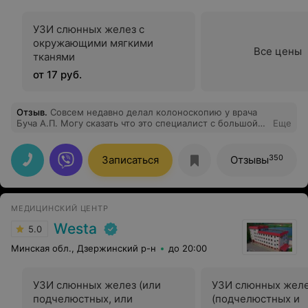
УЗИ слюнных желез с
окружающими мягкими
Все цены
тканями
от 17 руб.
Отзыв
.
Совсем недавно делал колоноскопию у врача
Буча А.П. Могу сказать что это специалист с большой
Еще
буквы. 1. Вежливое общение 2 Детальное обьяснение
всей процедуры 3 Аккуратность проведения
процедуры Ещё раз повторюсь это проффесионал
350
Записаться
Отзывы
своего дела с большой буквы. Большое вам спасибо
Алексей.
МЕДИЦИНСКИЙ ЦЕНТР
Westa
5.0
Минская обл., Дзержинский р-н
до 20:00
УЗИ слюнных желез (или
УЗИ слюнных жел
подчелюстных, или
(подчелюстных и