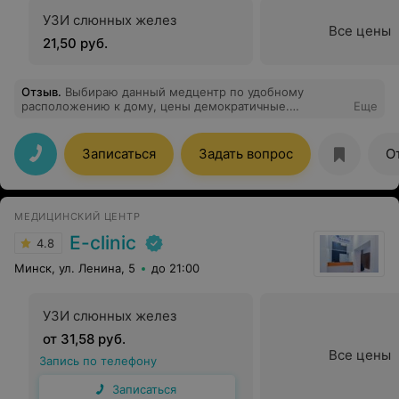
УЗИ слюнных желез
Все цены
21,50 руб.
Отзыв
.
Выбираю данный медцентр по удобному
расположению к дому, цены демократичные.
Еще
Посещала несколько раз, хороший сервис.
Рекомендую!
Записаться
Задать вопрос
О
МЕДИЦИНСКИЙ ЦЕНТР
E-clinic
4.8
Минск, ул. Ленина, 5
до 21:00
УЗИ слюнных желез
от 31,58 руб.
Все цены
Запись по телефону
Записаться