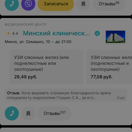
все было замечательно
26
Записаться
Отзывы
МЕДИЦИНСКИЙ ЦЕНТР
Минский клинический консультативно-диагностический центр
4.4
Минск, ул. Семашко, 10
до 21:00
УЗИ слюнных желез (или
УЗИ слюнных жел
подчелюстные или
(подчелюстные и
околоушные)
околоушные)
29,49 руб.
77,08 руб.
Отзыв
.
Хочу выразить огромную благодарность врачу
специалисту эндоскопии Глушко С.А., за его
Еще
профессионализм, отношение к человеку, и золотые
руки. Спасибо Ему огромное!!!
137
Отзывы