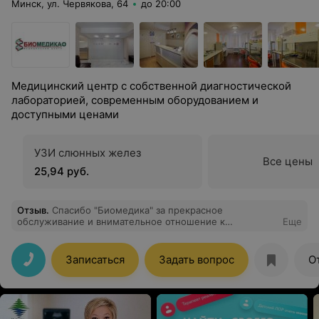
Минск, ул. Червякова, 64
до 20:00
Медицинский центр с собственной диагностической
лабораторией, современным оборудованием и
доступными ценами
УЗИ слюнных желез
Все цены
25,94 руб.
Отзыв
.
Спасибо "Биомедика" за прекрасное
обслуживание и внимательное отношение к
Еще
пациентам. Персональное спасибо доктору-
дерматологу Процкевич Светлане Константиновне.
Профессионализм этого доктора помог мне
Записаться
Задать вопрос
О
вылечиться и продолжить работать и радоваться
жизни. Желаю успехов в работе и удачи.