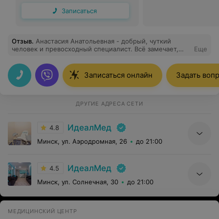
Записаться
Отзыв
.
Анастасия Анатольевная - добрый, чуткий
человек и превосходный специалист. Всё замечает,
Еще
уточняет, объясняет и находит решение для любого
вопроса. Для меня это идеал врача. Спасибо
Записаться онлайн
Задать воп
ДРУГИЕ АДРЕСА СЕТИ
ИдеалМед
4.8
Минск, ул. Аэродромная, 26
до 21:00
ИдеалМед
4.5
Минск, ул. Солнечная, 30
до 21:00
МЕДИЦИНСКИЙ ЦЕНТР