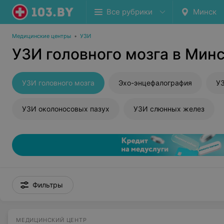
Все рубрики
Минск
Медицинские центры
•
УЗИ
УЗИ головного мозга в Мин
УЗИ головного мозга
Эхо-энцефалография
УЗ
УЗИ околоносовых пазух
УЗИ слюнных желез
Фильтры
МЕДИЦИНСКИЙ ЦЕНТР