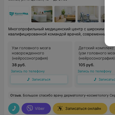
Многопрофильный медицинский центр с широким спект
квалифицированной командой врачей, современным о
Узи головного мозга
Детский комплекс 
новорожденного
(узи головного моз
(нейросонография)
(нейросонография)
тазобедренных сус
38 руб.
105 руб.
органов брюшной 
Запись по телефону
Запись по телефону
почками)
Записаться
Записать
Отзыв
.
Большое спасибо врачу дерматологу-косметологу Сергеюку Александру Алексеевичу за профессиональное лазерное удаление новообразований. Благодарю за внимательное отношение! Н
Viber
Записаться онлайн