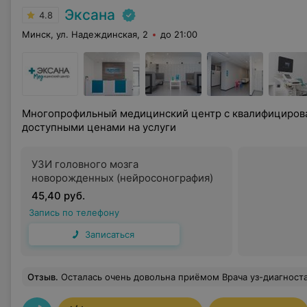
Эксана
4.8
Минск, ул. Надеждинская, 2
до 21:00
Многопрофильный медицинский центр с квалифициров
доступными ценами на услуги
УЗИ головного мозга
новорожденных (нейросонография)
45,40 руб.
Запись по телефону
Записаться
Отзыв
.
Осталась очень довольна приёмом Врача уз-диагноста Макарчука Виктора Валерьевича. Очень профессиональный и внимательный специалист. Делала у него УЗДГ брахиоцефал