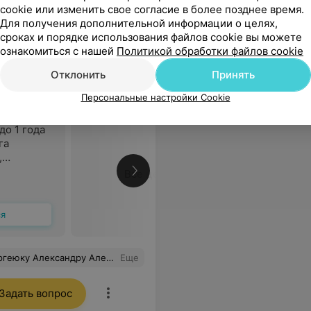
cookie или изменить свое согласие в более позднее время.
Для получения дополнительной информации о целях,
сроках и порядке использования файлов cookie вы можете
ознакомиться с нашей
Политикой обработки файлов cookie
Отклонить
Принять
ром услуг,
борудованием
Персональные настройки Cookie
до 1 года
га
,
тавов,
Все цены
полости с
ся
а все вопросы по уходу после процедуры получены рекомендации. Рекомендую!
Еще
Задать вопрос