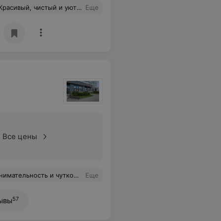
 работы, на приеме внимательно меня выслушал и ответил на все возникшие вопросы! Спасибо!
Еще
Все цены
писала понятное лечение, что в дальнейшем привело к выздоровлению.
Еще
57
ывы