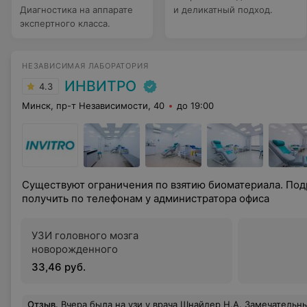
Диагностика на аппарате
и деликатный подход.
экспертного класса.
НЕЗАВИСИМАЯ ЛАБОРАТОРИЯ
ИНВИТРО
4.3
Минск, пр-т Независимости, 40
до 19:00
Существуют ограничения по взятию биоматериала. П
получить по телефонам у администратора офиса
УЗИ головного мозга
новорожденного
33,46 руб.
Отзыв
.
Вчера была на узи у врача Шнайдер Н.А. Замечательный специалист, внимательный, очень деликатный. Сервис у вас - на высоте. На сегодня лучший с