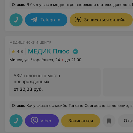
Отзыв
.
Я был у вас в медцентре впервые и остался доволен. Красивый, чистый и уютный центр , в котором работают великолепные специалисты. Гаврин Павел Юрьевич врач с большой буквы! Умный, вежливый, с большим опытом
Telegram
Записаться онлайн
МЕДИЦИНСКИЙ ЦЕНТР
МЕДИК Плюс
4.8
Минск, ул. Чюрлёниса, 24
до 21:00
УЗИ головного мозга
новорожденных
от 32,03 руб.
Отзыв
.
Хочу сказать спасибо Татьяне Сергеевне за лечение, внимательность и чуткость. Очень аккуратно провела осмотр, эндоскопию провела абсолютно безболезненно, рас
Viber
Записаться
Отз