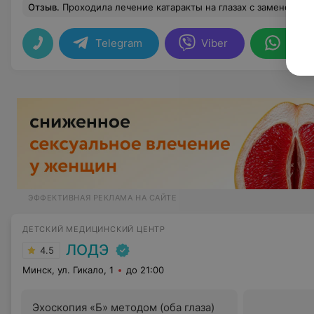
Отзыв
.
Проходила лечение катаракты на глазах с заменой хрусталика. Благодарю от всего сердца доктора Ширяеву Оксану Владимировна за ее высокий профессионализм ,за такт и терпение к пациентам
Telegram
Viber
What
ЭФФЕКТИВНАЯ РЕКЛАМА НА САЙТЕ
ДЕТСКИЙ МЕДИЦИНСКИЙ ЦЕНТР
ЛОДЭ
4.5
Минск, ул. Гикало, 1
до 21:00
Эхоскопия «Б» методом (оба глаза)