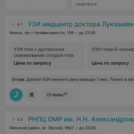
смартфоне
УЗИ медцентр доктора Лукашевич
4.7
Минск, пр-т Независимости, 109
до 21:00
УЗИ глаз + дуплексное
УЗИ глаза В-скани
сканирование сосудов глаз
Цена по запросу
Цена по запросу
Отзыв
.
Делали УЗИ нижнего века малышу 7 мес. Только в этом центре удалось точно ди
45
Отзывы
РНПЦ ОМР им. Н.Н. Александров
4.6
Минский район, аг. Лесной, 66к7
до 20:00