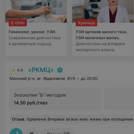
E-clinic
Криница
Гинеколог, уролог, УЗИ.
УЗИ органов малого таза,
Современная диагностика
УЗИ молочных желез.
и деликатный подход.
Диагностика на аппарате
экспертного класса.
«РКМЦ»
4.6
Минский р-н, аг. Ждановичи, 81/5
до 20:00
Эхоскопия "Б" методом
14,50 руб./глаз
Отзыв
.
Удивлена! Впервые за всю мою жизнь при посещении кабинета УЗИ доктор спросил о моих болезнях и лекарствах, которые принимаю. Я благодарна Павлу Петровичу за человеческое отношение, за внимание, профессионализм и умение сказать о проб
338