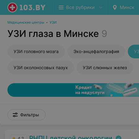
Все рубрики
Минск
Медицинские центры
•
УЗИ
УЗИ глаза в Минске
9
УЗИ головного мозга
Эхо-энцефалография
УЗ
УЗИ околоносовых пазух
УЗИ слюнных желез
Фильтры
РНПЦ детской онкологии
4.2