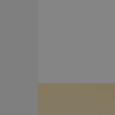
я Б-методом — 2
Эхоскопия «А» методом — 1
глаз
.
114,08 руб.