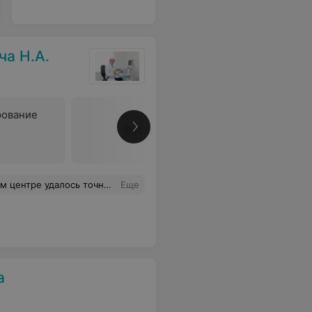
а Н.А.
рование
Все цены
агностировать проблему. Спасибо!
Еще
а