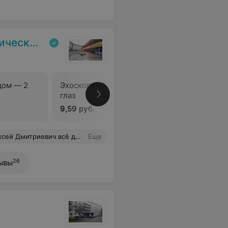
ольница
дом — 2
Эхоскопия Б-методом — 1
Эхоскопи
глаз
глаза
9,59 руб.
17,38 руб
покойный, внимательный. Нам с сыном он понравился.
Еще
26
ывы