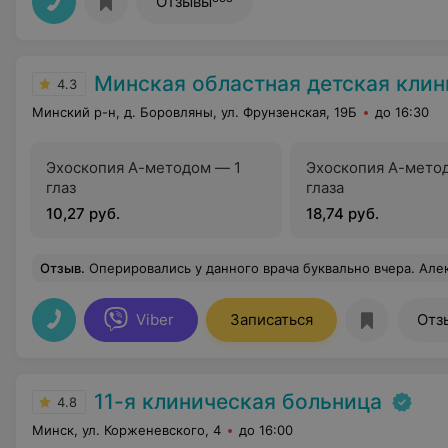
Отзывы
Минская областная детская клиническая б
4.3
Минский р-н, д. Боровляны, ул. Фрунзенская, 19Б
до 16:30
Эхоскопия А-методом — 1
Эхоскопия А-мето
глаз
глаза
10,27 руб.
18,74 руб.
Отзыв
.
Оперировались у данного врача буквально вчера. Алексей Дмитриевич всё детально объяснил и до, и после операции. Очень с
Viber
Записаться
Отз
11-я клиническая больница
4.8
Минск, ул. Корженевского, 4
до 16:00