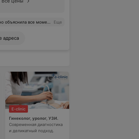
Все цены
моменты, выдала рекомендации.
Еще
е адреса
E-clinic
Гинеколог, уролог, УЗИ.
Современная диагностика
и деликатный подход.