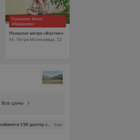
Психолог Инна
Абрамович
Психолог метро «Восток».
Ул. Петра Мстиславца, 22
Все цены
леме, не нагоняя страх на пациента! Спасибо! Дай Бог здоровья и долгих лет жизни уважаемому Доктору!
Еще