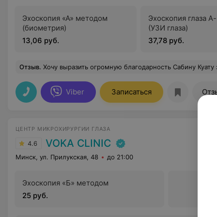
Эхоскопия «А» методом
Эхоскопия глаза А
(биометрия)
(УЗИ глаза)
13,06 руб.
37,78 руб.
Отзыв
.
Хочу выразить огромную благодарность Сабину Куату за его невероятный профессионализм, уважение к пациентам, золотые руки отзывчивость! Он просто спа
Viber
Записаться
Отз
ЦЕНТР МИКРОХИРУРГИИ ГЛАЗА
VOKA CLINIC
4.6
Минск, ул. Прилукская, 48
до 21:00
Эхоскопия «Б» методом
25 руб.