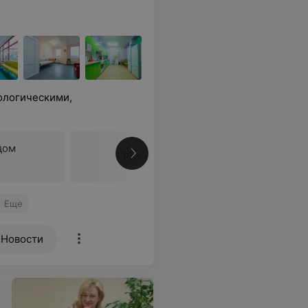
кологическими,
дом
Все цены
Еще
Новости