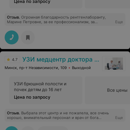
Цена по запросу
Отзыв
.
Огромная благодарность рентгенлаборанту,
Марине Петровне, за ее профессионализм, за
Еще
внимательное отношение к пациентам и не угасаемое
чувство юмора. По больше таких специалистов,
которые преданы своему делу. Дай Бог ВАМ успеха в
работе и личного счастья!!!!!!!!!!
УЗИ медцентр доктора Лукашевича Н.А.
4.7
Минск, пр-т Независимости, 109
Выходной
УЗИ брюшной полости и
почек детям до 16 лет
Все цены
Цена по запросу
Отзыв
.
Выбрала этот центр и не пожалела, все очень
хорошо, внимательный персонал и врач от бога
Еще
.Спасибо вам огромное. Рекомендую!