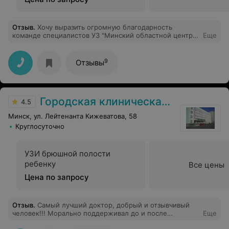
Отзыв
.
Хочу выразить огромную благодарность
команде специалистов УЗ "Минский областной центр
Еще
медицинской реабилитации "Загорье" Логопеду Алесе
Васильевне Врачу Анжелике Сергеевне Психологу
Кристине Дмитриевне Реабилитологу Елене Адамовне
9
Отзывы
Эрготерапевту Ольге Михайловне Спасибо за ваши
добрые сердца! Спасибо за колоссальное терпение и
искреннее желание помочь! Здесь работают
люди,преданные своему делу! Низкий поклон каждому
Городская клиническая больница скорой медицинской помощи
сотруднику!Пусть вы и ваши семьи будут хранимы
4.5
Богом!
Минск, ул. Лейтенанта Кижеватова, 58
Круглосуточно
УЗИ брюшной полости
ребенку
Все цены
Цена по запросу
Отзыв
.
Самый лучший доктор, добрый и отзывчивый
человек!!! Морально поддерживал до и после
Еще
операции, проявлял большую заботу, за что ему