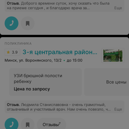
Отзыв
.
Доброго времени суток, хочу сказать что была
на приеме сегодня , и благодарю врача за
Еще
внимательность , профессионализм и рекомендации!
Побольше бы таких врачей!
ПОЛИКЛИНИКА
3-я центральная районная клиническая поликлиника Октябрьского района
3.9
Минск, ул. Воронянского, 13/2
до 15:00
УЗИ брюшной полости
ребенку
Все цены
Цена по запросу
Отзыв
.
Людмила Станиславовна - очень грамотный,
отзывчивый и участливый врач. Нам очень повезло, что
Еще
эта замечательная девушка работает в нашей районной
поликлинике и мы можем обратиться со своими
проблемами и всегда получить качественную
7
Отзывы
консультацию и профессиональную помощь. Успехов