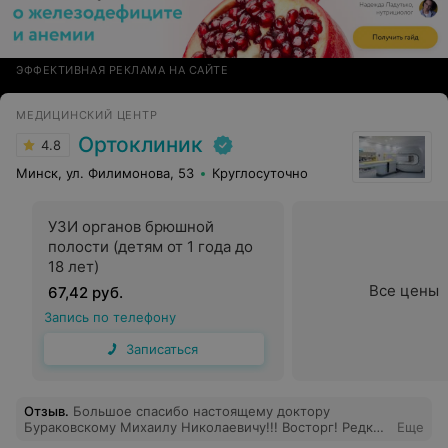
ЭФФЕКТИВНАЯ РЕКЛАМА НА САЙТЕ
МЕДИЦИНСКИЙ ЦЕНТР
Ортоклиник
4.8
Минск, ул. Филимонова, 53
Круглосуточно
УЗИ органов брюшной
полости (детям от 1 года до
18 лет)
Все цены
67,42 руб.
Запись по телефону
Записаться
Отзыв
.
Большое спасибо настоящему доктору
Бураковскому Михаилу Николаевичу!!! Восторг! Редкий
Еще
случай, в наше время, когда доктор не просто