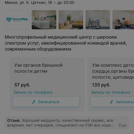
Минск, ул. К. Цеткин, 16
до 20:00
Многопрофильный медицинский центр с широким
спектром услуг, квалифицированной командой врачей,
современным оборудованием
Узи органов брюшной
Узи комплекс детс
полости детям
(сердце,органы б
полости, щитовид
железа)
57 руб.
135 руб.
Запись по телефону
Запись по телефону
Записаться
Записать
Отзыв
.
Хороший медцентр, качественный сервис, все
вовремя, нет очередей, специалист на УЗИ все хорошо
Еще
посмотрел и ответил на все мои вопросы.