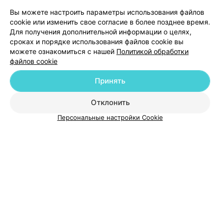
Вы можете настроить параметры использования файлов
О проекте
Новости проекта
Размещение рекламы
cookie или изменить свое согласие в более позднее время.
Для получения дополнительной информации о целях,
Медицинский маркетинг
Публичный договор
сроках и порядке использования файлов cookie вы
Пользовательское соглашение
Способы оплаты
можете ознакомиться с нашей
Политикой обработки
файлов cookie
Вакансии
Партнеры
Написать руководителю 103.by
Принять
Написать в поддержку
Отклонить
Персональные настройки cookie
Обработка персональных данных
Персональные настройки Cookie
© 2026 ООО «Артокс Лаб», УНП 191700409
| 220012, Республика Беларусь,
г. Минск, улица Толбухина, 2, пом. 16 | help@103.by
Служба поддержки
+375 291212755