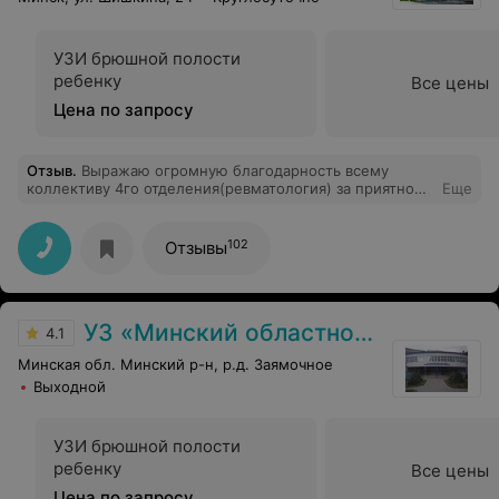
УЗИ брюшной полости
ребенку
Все цены
Цена по запросу
Отзыв
.
Выражаю огромную благодарность всему
коллективу 4го отделения(ревматология) за приятное
Еще
и тёплое отношение к пациентам .Огромное спасибо
постовым и процедурным мед.сестрам за
качественную работу и отзывчивость.А так же
102
Отзывы
отдельное спасибо зав.отделением Зарецкой Е.М.за
оказанную нам профессиональную и
квалифицированную помощь!!! Терпеливых Вам и ...не
очень больных пациентов!!! Успехов!!!
УЗ «Минский областной центр медицинской реабилитации «Загорье»
4.1
Минская обл. Минский р-н, р.д. Заямочное
Выходной
УЗИ брюшной полости
ребенку
Все цены
Цена по запросу