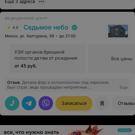
Ещё 3 адреса
МЕДИЦИНСКИЙ ЦЕНТР
Седьмое небо
4.6
Минск, ул. Халтурина, 39
до 21:00
УЗИ органов брюшной
полости детям от рождения
Все цены
от 45 руб.
Отзыв
.
Делала фгдс и колоноскопию под наркозом.
Был страх, ведь процедуры неприятные.
Еще
Замечательная манипуляционная команда! Перед
процедурой была беседа, учли особенности организма
и пожелания! Выражаю огромную благодарность всей
Записаться
Отзывы
команде, и отдельно врачу-эндоскописту Короеду В.В.
Все прошло очень хорошо, ничего не чувствовала.
Быстро погрузили в сон, также быстро вывели из него
без осложнений! Рекомендую!