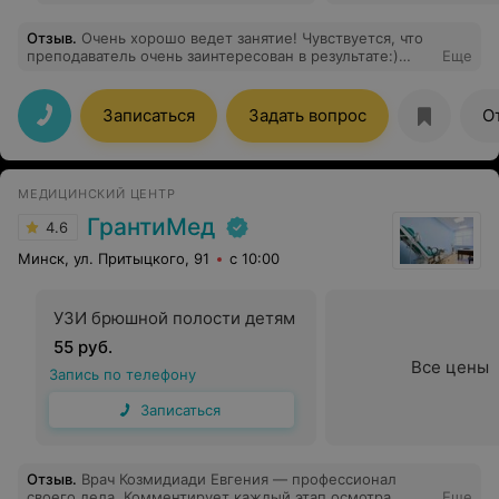
Отзыв
.
Очень хорошо ведет занятие! Чувствуется, что
преподаватель очень заинтересован в результате:)
Еще
объясняет отлично!
Записаться
Задать вопрос
О
МЕДИЦИНСКИЙ ЦЕНТР
ГрантиМед
4.6
Минск, ул. Притыцкого, 91
с 10:00
УЗИ брюшной полости детям
55 руб.
Все цены
Запись по телефону
Записаться
Отзыв
.
Врач Козмидиади Евгения — профессионал
своего дела. Комментирует каждый этап осмотра,
Еще