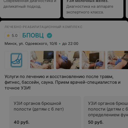
Современная диагностика и
УЗИ молочных желез.
деликатный подход.
Диагностика на аппарате
экспертного класса.
ЛЕЧЕБНО-РЕАБИЛИТАЦИОННЫЙ КОМПЛЕКС
БПОВЦ
5.0
Минск, ул. Одоевского, 10/6
до 22:00
Услуги по лечению и восстановлению после травм,
фитнес, бассейн, сауна. Прием врачей-специалистов и
точное УЗИ!
УЗИ органов брюшной
УЗИ органов брюш
полости (детям с 6 лет)
полости (детям с 6
определением фу
желчного пузыря
40 руб.
50 руб.