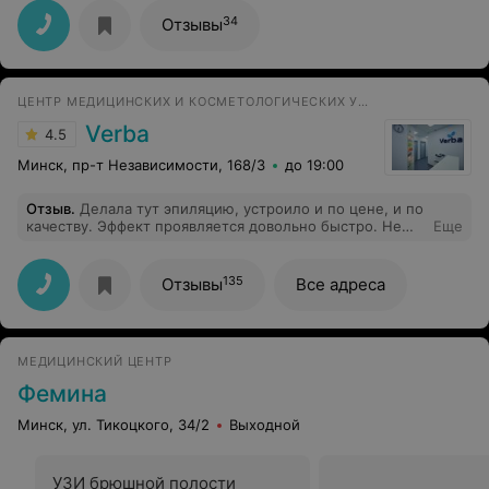
огромное спасибо!
34
Отзывы
ЦЕНТР МЕДИЦИНСКИХ И КОСМЕТОЛОГИЧЕСКИХ УСЛУГ
Verba
4.5
Минск, пр-т Независимости, 168/3
до 19:00
Отзыв
.
Делала тут эпиляцию, устроило и по цене, и по
качеству. Эффект проявляется довольно быстро. Не
Еще
больно совсем. Куда лучше, чем пинцет-крем-воск. Я
очень довольная осталась в итоге.
135
Отзывы
Все адреса
МЕДИЦИНСКИЙ ЦЕНТР
Фемина
Минск, ул. Тикоцкого, 34/2
Выходной
УЗИ брюшной полости