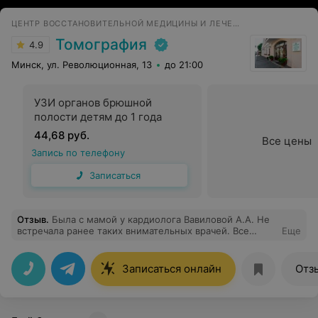
ЦЕНТР ВОССТАНОВИТЕЛЬНОЙ МЕДИЦИНЫ И ЛЕЧЕНИЯ БОЛИ
Томография
4.9
Минск, ул. Революционная, 13
до 21:00
УЗИ органов брюшной
полости детям до 1 года
44,68 руб.
Все цены
Запись по телефону
Записаться
Отзыв
.
Была с мамой у кардиолога Вавиловой А.А. Не
встречала ранее таких внимательных врачей. Все
Еще
максимально подробно и доступно. Обошли большое
количество кардиологов и наконец нашли своего.
Спасибо!
Записаться онлайн
Отз