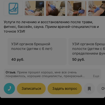
Услуги по лечению и восстановлению после травм,
фитнес, бассейн, сауна. Прием врачей-специалистов и
точное УЗИ!
УЗИ органов брюшной
УЗИ органов брюш
полости (детям с 6 лет)
полости (детям с 6
определением фу
желчного пузыря
40 руб.
50 руб.
Отзыв
.
Прием прошел хорошо, мне все очень
понравилось, хорошие специалисты, прекрасный
Еще
медперсонал и уютная атмосфера.
Записаться
Задать вопрос
О