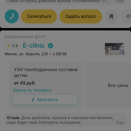
Очень осталась довольна врачом Половинкиной ТЛ.
Еще
Внимательно, доступно все по полочкам рассказала
все нюансы органов. И как оказалось не дорого.
Записаться
Задать вопрос
О
МЕДИЦИНСКИЙ ЦЕНТР
E-clinic
3.8
Минск, ул. Короля, 2/9
с 09:00
УЗИ тазобедренных суставов
детям
от 45 руб.
Все цены
Запись по телефону
Записаться
Отзыв
.
Дочь довольна, пришла в хорошем настроении,
надо будет ещё повторить посещение.
Еще