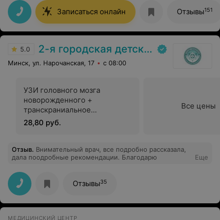
151
Записаться онлайн
Отзывы
2-я городская детская клиническая больница
5.0
Минск, ул. Нарочанская, 17
с 08:00
УЗИ головного мозга
новорожденного +
Все цены
транскраниальное
дуплексное сканирование
28,80 руб.
артерий или вен основания
головного мозга
Отзыв
.
Внимательный врач, все подробно рассказала,
дала поодробные рекомендации. Благодарю
Еще
35
Отзывы
МЕДИЦИНСКИЙ ЦЕНТР