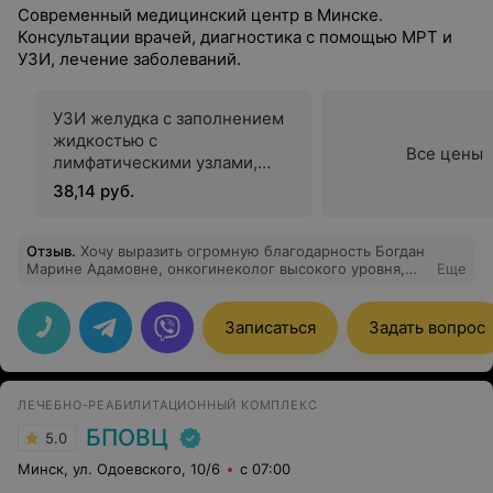
Современный медицинский центр в Минске.
Консультации врачей, диагностика с помощью МРТ и
УЗИ, лечение заболеваний.
УЗИ желудка с заполнением
жидкостью с
Все цены
лимфатическими узлами,
окружающими мягкими
38,14 руб.
тканями (детям с 6 лет)
Отзыв
.
Хочу выразить огромную благодарность Богдан
Марине Адамовне, онкогинеколог высокого уровня,
Еще
очень вежливая, добрая, отзывчивая, внимательная.
Проблема, с которой хожу к ней, совсем нерадостная.
Но она умеет подбодрить, объяснить, настроить на
Записаться
Задать вопрос
нужный лад. Спасибо Марине Адамовне!
ЛЕЧЕБНО-РЕАБИЛИТАЦИОННЫЙ КОМПЛЕКС
БПОВЦ
5.0
Минск, ул. Одоевского, 10/6
с 07:00