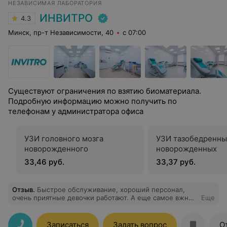
НЕЗАВИСИМАЯ ЛАБОРАТОРИЯ
ИНВИТРО
4.3
Минск, пр-т Независимости, 40
с 07:00
Существуют ограничения по взятию биоматериала.
Подробную информацию можно получить по
телефонам у администратора офиса
УЗИ головного мозга
УЗИ тазобедренны
новорожденного
новорожденных
33,46 руб.
33,37 руб.
Отзыв
.
Быстрое обслуживание, хороший персонал,
очень приятные девочки работают. А еще самое вжное
Еще
для меня, что медсестрички профессионалы своего
дела, не больно берут кровь, ну и радуем, что
результаты приходят быстро. А еще недавно узнала,
Записаться
Задать вопрос
О