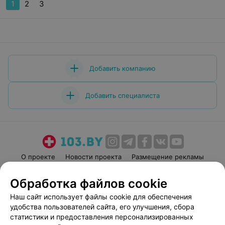
1
2
3
Добавить компанию
Добавить специалиста
О проекте
Новости проекта
Размещение рекламы
Медицинский маркетинг
Публичный договор
Обработка файлов cookie
Пользовательское соглашение
Способы оплаты
Наш сайт использует файлы cookie для обеспечения
Вакансии
Партнеры
удобства пользователей сайта, его улучшения, сбора
Написать руководителю 103.by
статистики и предоставления персонализированных