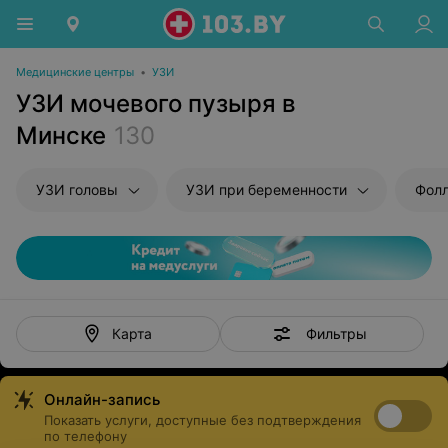
Медицинские центры
•
УЗИ
УЗИ мочевого пузыря в
Минске
130
УЗИ головы
УЗИ при беременности
Фол
Фильтры
Карта
Онлайн-запись
Показать услуги, доступные без подтверждения
по телефону