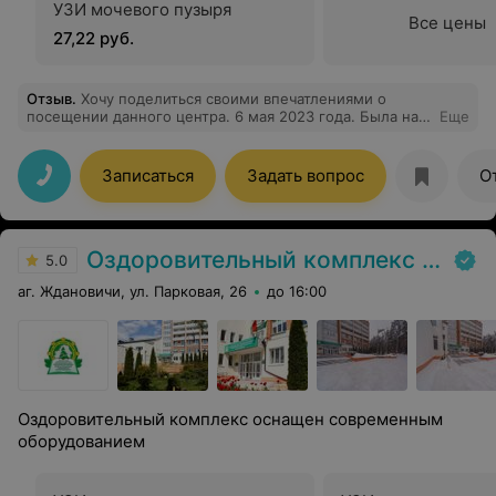
УЗИ мочевого пузыря
Все цены
27,22 руб.
Отзыв
.
Хочу поделиться своими впечатлениями о
посещении данного центра. 6 мая 2023 года. Была на
Еще
приёме у врача Пунтус Людмила Николаевна . Была
очень удивлена прекрасным отношением врача к
пациентке . Делала узи мочевого пузыря . Я была вся
Записаться
Задать вопрос
О
на нервах , так как раньше в Ошмянах мне был
поставлен диагноз рак мочевого пузыря. Людмила
Николаевна меня успокоили, всё объяснила.
Оказалось что диагноз был ошибочным. Боже как я
Оздоровительный комплекс Центра подготовки кадров Минлесхоза
была счастлива!!
5.0
аг. Ждановичи, ул. Парковая, 26
до 16:00
Оздоровительный комплекс оснащен современным
оборудованием