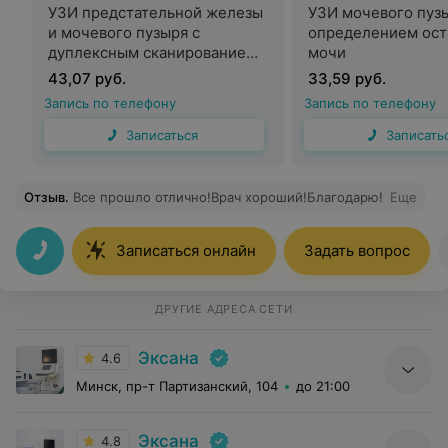
УЗИ предстательной железы
УЗИ мочевого пуз
и мочевого пузыря с
определением ост
дуплексным сканированием
мочи
сосудов данного региона
43,07 руб.
33,59 руб.
Запись по телефону
Запись по телефону
Записаться
Записать
Отзыв
.
Все прошло отлично!Врач хороший!Благодарю!
Еще
Записаться онлайн
Задать вопрос
ДРУГИЕ АДРЕСА СЕТИ
Эксана
4.6
Минск, пр-т Партизанский, 104
до 21:00
Эксана
4.8