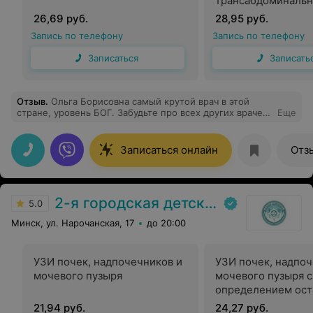
трансабдоминаль
26,69 руб.
28,95 руб.
Запись по телефону
Запись по телефону
Записаться
Записать
Отзыв
.
Ольга Борисовна самый крутой врач в этой
стране, уровень БОГ. Забудьте про всех других врачей,
Еще
только к ней обращайтесь.
Записаться онлайн
Отз
2-я городская детская клиническая больница
5.0
Минск, ул. Нарочанская, 17
до 20:00
УЗИ почек, надпочечников и
УЗИ почек, надпоч
мочевого пузыря
мочевого пузыря с
определением ост
мочи
21,94 руб.
24,27 руб.