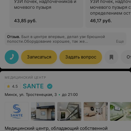
УЗИ почек, надпочечников и
УЗИ почек, надпоч
мочевого пузыря
мочевого пузыря с
определением ост
мочи
43,85 руб.
46,17 руб.
Отзыв
.
Был в центре впервые, делал узи брюшной
полости.Оборудование хорошее, так же
Еще
замечательные специалисты и приятные цены!
Записаться
Задать вопрос
О
МЕДИЦИНСКИЙ ЦЕНТР
SANTE
4.5
Минск, ул. Тростенецкая, 3
до 21:00
Медицинский центр, обладающий собственной