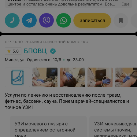
центре и осталась очень довольна результатом. Все
Еще
прошло оперативно и качественно. Особенно хочу
отметить комфортную обстановку во время лечения.
Огромное спасибо доктору Постоваловой Е.С. за её
Записаться
внимательное отношение и высокий
профессионализм! Рекомендую!
ЛЕЧЕБНО-РЕАБИЛИТАЦИОННЫЙ КОМПЛЕКС
БПОВЦ
5.0
Минск, ул. Одоевского, 10/6
до 23:00
Услуги по лечению и восстановлению после травм,
фитнес, бассейн, сауна. Прием врачей-специалистов и
точное УЗИ!
УЗИ мочевого пузыря с
УЗИ мочевыводящ
определением остаточной
системы (почки,
мочи
надпочечники, мо