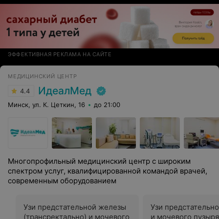
золотыми руками (все сделала очень аккуратно и без
дискомфорта), но и человек, который искренне любит
свою работу и пациентов. Ушла с чувством огромной
благодарности и спокойствия за малыша. Спасибо
центру за такого доктора!
ЭФФЕКТИВНАЯ РЕКЛАМА НА САЙТЕ
МЕДИЦИНСКИЙ ЦЕНТР
ИдеалМед
4.4
Минск, ул. К. Цеткин, 16
до 21:00
Многопрофильный медицинский центр с широким
спектром услуг, квалифицированной командой врачей,
современным оборудованием
Узи предстательной железы
Узи предстательн
(трансректально) и мочевого
и мочевого пузыря