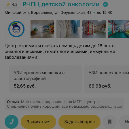
РНПЦ детской онкологии
4.2
Минский р-н, Боровляны, ул. Фрунзенская, 43
до 15:40
Центр стремится оказать помощь детям до 18 лет с
онкологическими, гематологическими, иммунными
заболеваниями
УЗИ органов мошонки с
УЗИ поверхностны
эластографией
52,65 руб.
66,98 руб.
Отзыв
.
Мне очень понравилось на МТР в центре.
Специалист очень хороший, все подсказал, рассказал,
Еще
помог. Приняли вовремя, результаты отдали быстро.
Записаться
Задать вопрос
Н