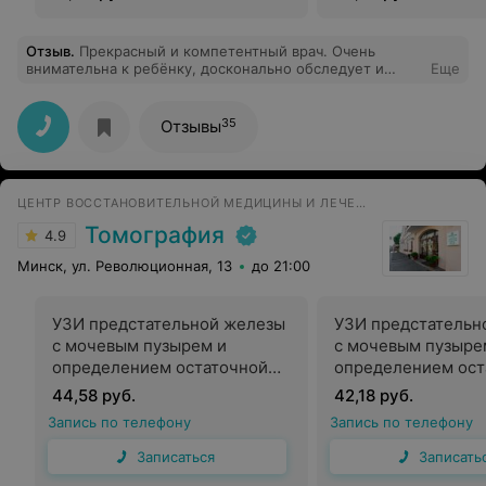
Отзыв
.
Прекрасный и компетентный врач. Очень
внимательна к ребёнку, досконально обследует и
Еще
грамотно назначает лечение. Наблюдаемся у Светланы
Александровны не первый год с хроническим
заболеванием. Огромное спасибо за Ваш труд и
35
Отзывы
здоровье, которое помогаете сохранить нашим детям!
ЦЕНТР ВОССТАНОВИТЕЛЬНОЙ МЕДИЦИНЫ И ЛЕЧЕНИЯ БОЛИ
Томография
4.9
Минск, ул. Революционная, 13
до 21:00
УЗИ предстательной железы
УЗИ предстательн
с мочевым пузырем и
с мочевым пузыре
определением остаточной
определением ост
мочи (трансректально)
мочи (трансабдом
44,58 руб.
42,18 руб.
Запись по телефону
Запись по телефону
Записаться
Записать