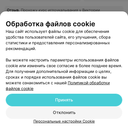
Отзыв
.
Прохожу курс иглоукалывания у Виктории
Михайловны. Обратилась с частыми экстрасистола и
Еще
на фоне тревожного расстройства. После первой
Обработка файлов cookie
процедуры толчки стали не такими сильными, а далее
их стало в разы меньше! Появилась энергия,
Записаться онлайн
Отз
Наш сайт использует файлы cookie для обеспечения
работоспособность и стало меньше тревоги. Спасибо
удобства пользователей сайта, его улучшения, сбора
замечательному доктору!
статистики и предоставления персонализированных
рекомендаций.
Ещё 3 адреса
Вы можете настроить параметры использования файлов
cookie или изменить свое согласие в более позднее время.
МНОГОПРОФИЛЬНЫЙ МЕДИЦИНСКИЙ ЦЕНТР
Для получения дополнительной информации о целях,
Центр здорового сна
4.6
сроках и порядке использования файлов cookie вы
можете ознакомиться с нашей
Политикой обработки
Минск, пр-т Независимости, 72а
до 21:00
файлов cookie
Консультация уролога с
УЗИ предстательн
Принять
осмотром и УЗИ
и мочевого пузыря
(трансабдоминаль
Отклонить
от 99,41 руб.
от 43,48 руб.
Персональные настройки Cookie
Запись по телефону
Запись по телефону