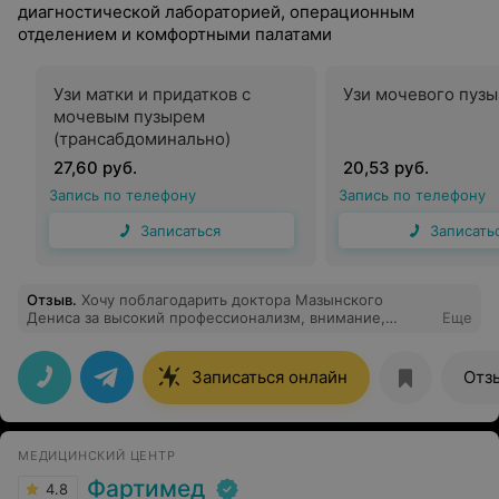
диагностической лабораторией, операционным
отделением и комфортными палатами
Узи матки и придатков с
Узи мочевого пузы
мочевым пузырем
(трансабдоминально)
27,60 руб.
20,53 руб.
Запись по телефону
Запись по телефону
Записаться
Записать
Отзыв
.
Хочу поблагодарить доктора Мазынского
Дениса за высокий профессионализм, внимание,
Еще
доброжелательность к пациентам, быструю работу! С
первых минут приема понимаешь, что это именно тот
доктор! Все манипуляции четко, без лишней суеты,
Записаться онлайн
Отз
вопрос-ответ - все по делу! Рекомендую этот центр и
этого доктора однозначно!
МЕДИЦИНСКИЙ ЦЕНТР
Фартимед
4.8