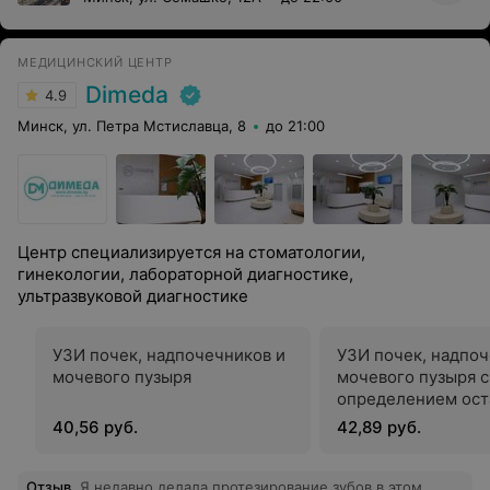
МЕДИЦИНСКИЙ ЦЕНТР
Dimeda
4.9
Минск, ул. Петра Мстиславца, 8
до 21:00
Центр специализируется на стоматологии,
гинекологии, лабораторной диагностике,
ультразвуковой диагностике
УЗИ почек, надпочечников и
УЗИ почек, надпоч
мочевого пузыря
мочевого пузыря с
определением ост
мочи
40,56 руб.
42,89 руб.
Отзыв
.
Я недавно делала протезирование зубов в этом