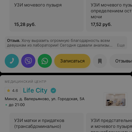
рака (в документах пишут - нулевая), которая хорошо
УЗИ мочевого пузыря
УЗИ мочевого пуз
лечится. Вот так, благодаря правильному подходу к
определением ост
своему делу, придя с проблемой почек, доктор на
ранней стадии выявил очень серьезное заболевание.
мочи
Спасибо ему за это ОГРОМНОЕ.
15,28 руб.
17,52 руб.
Отзыв
.
Хочу выразить огромную благодарность всем
девушкам из лаборатории! Сегодня сдавали анализы
Еще
крови из вены сыну 3 года. Нужно было взять 8
пробирок
Записаться
Отзывы
МЕДИЦИНСКИЙ ЦЕНТР
Life City
4.6
Минск, д. Валерьяново, ул. Городская, 5А
до 21:00
УЗИ матки и придатков
УЗИ предстательн
(трансабдоминально)
и мочевого пузыря