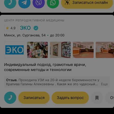
рекомендации. Рекомендую этого доктора, не
Записаться онлайн
пожалеете
ЦЕНТР РЕПРОДУКТИВНОЙ МЕДИЦИНЫ
ЭКО
4.9
Минск, ул. Сурганова, 54
до 20:00
Индивидуальный подход, грамотные врачи,
современные методы и технологии
Отзыв
.
Проходила УЗИ на 20-й неделе беременности у
Крапива Галины Алексеевны . Какая же это чудесный
Еще
врач и специалист! Очень волновалась перед
исследованием, но Галина Алексеевна с первых минут
расположила к себе спокойствием и
Записаться
Задать вопрос
О
доброжелательностью. Все объясняла предельно
понятно, показывала на экране нашего малыша,
терпеливо отвечала на все, даже самые глупые,
вопросы. Видно, что она не просто профессионал с