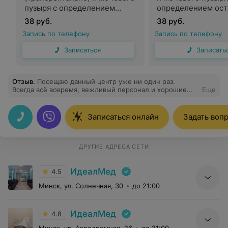
пузыря с определением
определением ост
остаточной мочи (через
мочи (через живот
38 руб.
38 руб.
живот)
Запись по телефону
Запись по телефону
Записаться
Записать
Отзыв
.
Посещаю данный центр уже ни один раз.
Всегда всё вовремя, вежливый персонал и хорошие
Еще
специалисты.
Записаться онлайн
Задать воп
ДРУГИЕ АДРЕСА СЕТИ
ИдеалМед
4.5
Минск, ул. Солнечная, 30
до 21:00
ИдеалМед
4.8