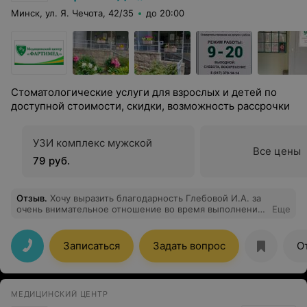
Минск, ул. Я. Чечота, 42/35
до 20:00
Стоматологические услуги для взрослых и детей по
доступной стоимости, скидки, возможность рассрочки
УЗИ комплекс мужской
Все цены
79 руб.
Отзыв
.
Хочу выразить благодарность Глебовой И.А. за
очень внимательное отношение во время выполнения
Еще
УЗИ. Все подробно рассказывает, даёт рекомендации.
Очень рекомендую этого специалиста за
профессионализм и очень приятное общение. А так же
Записаться
Задать вопрос
О
хочу отметить работу приветливого администратора.
Очень понравилось обслуживание в целом и приятно
удивили цены.
МЕДИЦИНСКИЙ ЦЕНТР