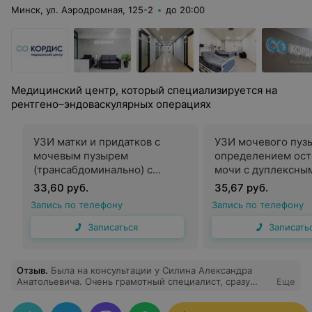
Минск, ул. Аэродромная, 125-2
до 20:00
Медицинский центр, который специализируется на
рентгено–эндоваскулярных операциях
УЗИ матки и придатков с
УЗИ мочевого пуз
мочевым пузырем
определением ост
(трансабдоминально) с
мочи с дуплексны
дуплексным сканированием
сканированием сос
33,60 руб.
35,67 руб.
сосудов и лимфатическими
лимфатическими у
Запись по телефону
Запись по телефону
узлами.
Записаться
Записать
Отзыв
.
Была на консультации у Силина Александра
Анатольевича. Очень грамотный специалист, сразу
Еще
видно, что человек на своем месте.
Проконсультировал, провел осмотр и дал четкие