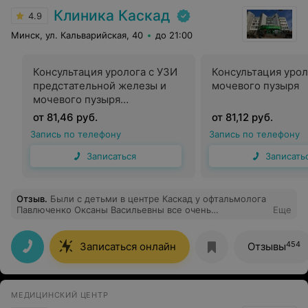
Клиника Каскад
4.9
Минск, ул. Кальварийская, 40
до 21:00
Консультация уролога с УЗИ
Консультация урол
предстательной железы и
мочевого пузыря
мочевого пузыря
(трансабдоминально) с
от 81,46 руб.
от 81,12 руб.
определением остаточной
Запись по телефону
Запись по телефону
мочи
Записаться
Записать
Отзыв
.
Были с детьми в центре Каскад у офтальмолога
Павлюченко Оксаны Васильевны все очень
Еще
понравилось , доступно преподнесена информация,
мед . Персонал очень вежливо и деликатно работал с
детьми. Спасибо!
454
Записаться онлайн
Отзывы
МЕДИЦИНСКИЙ ЦЕНТР