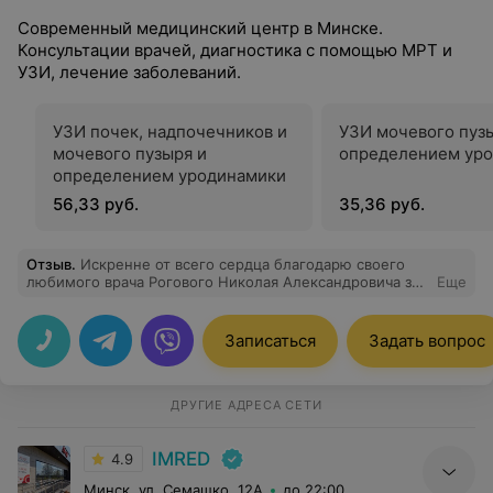
Современный медицинский центр в Минске.
Консультации врачей, диагностика с помощью МРТ и
УЗИ, лечение заболеваний.
УЗИ почек, надпочечников и
УЗИ мочевого пуз
мочевого пузыря и
определением ур
определением уродинамики
56,33 руб.
35,36 руб.
Отзыв
.
Искренне от всего сердца благодарю своего
любимого врача Рогового Николая Александровича за
Еще
отличную работу. Это талантливый врач от Бога с
золотыми руками. Быть врачом — это точно призвание
Николая Александровича. Он не только ас в своем
Записаться
Задать вопрос
деле, но и замечательный человек, добрый и
отзывчивый, прекрасный специалист, хорошо знающий
свое дело, уверенный и решительный. Это хорошие
качества для врача. Желаю Вам дорогой доктор
ДРУГИЕ АДРЕСА СЕТИ
здоровья и успехов в Вашем нелегком и благородном
деле,и множество благодарных пациентов.
IMRED
4.9
Минск, ул. Семашко, 12А
до 22:00