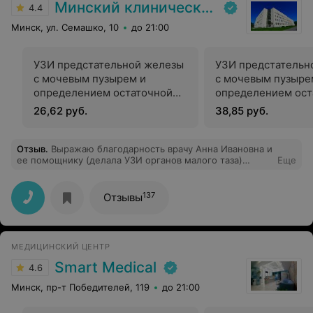
Минский клинический консультативно-диагностический центр
4.4
Минск, ул. Семашко, 10
до 21:00
УЗИ предстательной железы
УЗИ предстательн
с мочевым пузырем и
с мочевым пузыре
определением остаточной
определением ост
мочи (трансабдоминально)
мочи (трансабдом
26,62 руб.
38,85 руб.
ТРУЗИ
Отзыв
.
Выражаю благодарность врачу Анна Ивановна и
ее помощнику (делала УЗИ органов малого таза)
Еще
вежливые и отзывчивые) очень приятно такое
отношение к пациентам) спасибо Вам).
137
Отзывы
МЕДИЦИНСКИЙ ЦЕНТР
Smart Medical
4.6
Минск, пр-т Победителей, 119
до 21:00