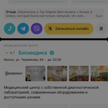
Отзыв
.
Обратилась к Тур Марии Викторовне с болью в
спине, которая была настолько сильной, что еле
Еще
двигалась. Доктор выслушала мои жалобы, проверила
рефлексы и т. д. Назначила дополнительные
обследования: МРТ, кровь. Мария Викторовна
Записаться онлайн
расписала схему лечения. С каждым днем чувствую
себя лучше. Был выбран правильный подход,
тщательно обсуждались изменения по ходу приема
лекарств, корректировали дозировки, время приема
МЕДИЦИНСКИЙ ЦЕНТР
лекарств. Мария Викторовна - хороший доктор и
замечательный человек. Расположение клиники для
Биомедика
4.7
меня не совсем удобное, но ради такого отношения
доктора дорога не имеет значения.
Минск, ул. Червякова, 64
до 20:00
Медицинский центр с собственной диагностической
лабораторией, современным оборудованием и
доступными ценами