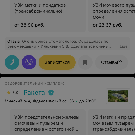
УЗИ матки и придатков
УЗИ мочевого пуз
(трансабдоминально)
определения оста
мочи
от 36,90 руб.
от 23,37 руб.
Отзыв
.
Очень боюсь стоматологов. Обращалась по
рекомендации к Илюкевич С.В. Сделала все очень
Еще
аккуратно, спасибо. В следующий раз только к вам.
55
Записаться
Отзывы
ОЗДОРОВИТЕЛЬНЫЙ КОМПЛЕКС
Ракета
5.0
Минский р-н, Ждановичский сс, 36
до 20:00
УЗИ предстательной железы
УЗИ матки и прида
с мочевым пузырем и
мочевым пузырем
определением остаточной
(трансабдоминаль