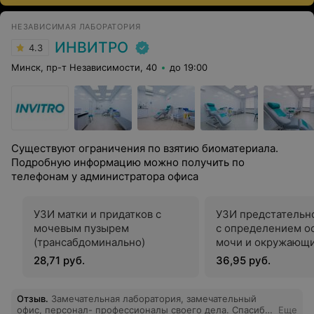
НЕЗАВИСИМАЯ ЛАБОРАТОРИЯ
ИНВИТРО
4.3
Минск, пр-т Независимости, 40
до 19:00
Существуют ограничения по взятию биоматериала.
Подробную информацию можно получить по
телефонам у администратора офиса
УЗИ матки и придатков с
УЗИ предстательн
мочевым пузырем
с определением о
(трансабдоминально)
мочи и окружающ
лимфатическими у
28,71 руб.
36,95 руб.
Отзыв
.
Замечательная лаборатория, замечательный
офис, персонал- профессионалы своего дела. Спасибо
Еще