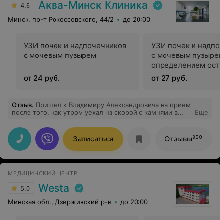
Аква-Минск Клиника
4.6
Минск, пр-т Рокоссовского, 44/2
до 20:00
УЗИ почек и надпочечников
УЗИ почек и надп
с мочевым пузырем
с мочевым пузырем
определением ост
мочи
от 24 руб.
от 27 руб.
Отзыв
.
Пришел к Владимиру Александровича на прием
после того, как утром уехал на скорой с камнями в
Еще
почках. Камни до приезда в больницу вышли, и после
этого сразу записался на прием к Владимиру
Александровичу. Владимир Александрович осмотрел и
350
Записаться
Отзывы
отправил на УЗИ почек и заодно на УЗИ мочевого
пузыря, т.к., как обосновал врач, на мочевой пузырь
иногда "забивают" и недосматривают. На УЗИ с
почками было все хорошо, а вот в мочевом было
МЕДИЦИНСКИЙ ЦЕНТР
обнаружено какое-то новообразование. После
консультации с Владимиром Александровичем, он
Westa
5.0
сделал мне цистоскопию, после которой сразу же дал
направление в онкологический центр, подозревая что-
Минская обл., Дзержинский р-н
до 20:00
то не очень хорошее. Как итог - в онкоцентре сделали
операцию и оказалось, что у меня самая ранняя стадия