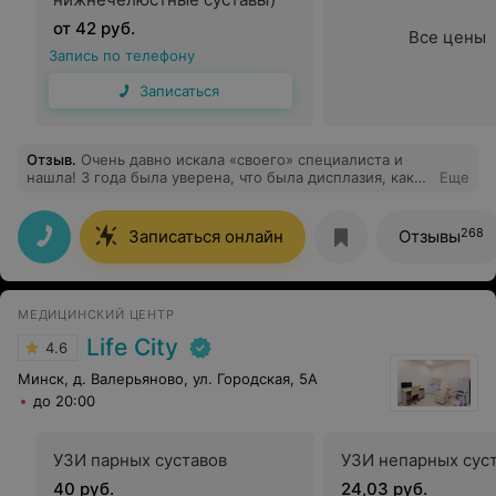
от 42 руб.
Все цены
Запись по телефону
Записаться
Отзыв
.
Очень давно искала «своего» специалиста и
нашла! 3 года была уверена, что была дисплазия, как
Еще
сказала врач в поликлинике, и какого было мое
удивление, когда Яна Владиславовна сказала, что это
не подтвержденный диагноз. Сейчас лечила
268
Записаться онлайн
Отзывы
хронический цервицит и очень переживала за боль во
время биопсии и «выжигании». Но мало того, что Яна
Владиславовна вместе с прекрасной медсестрой
Валентиной сделали все быстро, максимально
МЕДИЦИНСКИЙ ЦЕНТР
безболезненно, и с постоянной заботой о моем
самочувствии, так еще и у меня в первый раз в жизни
Life City
4.6
остались ПРИЯТНЫЕ впечатления после визита к
гинекологу!! Рекомендую Эби Яну Владиславовну не
Минск, д. Валерьяново, ул. Городская, 5А
только как первоклассного специалиста, но и доброго
до 20:00
и заботливого человека. Большое спасибо ❤️
УЗИ парных суставов
УЗИ непарных сус
40 руб.
24,03 руб.