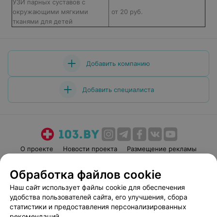
УЗИ парных суставов с
окружающими мягкими
от 20 руб.
тканями для детей
Добавить компанию
Добавить специалиста
О проекте
Новости проекта
Размещение рекламы
Медицинский маркетинг
Публичный договор
Обработка файлов cookie
Пользовательское соглашение
Способы оплаты
Наш сайт использует файлы cookie для обеспечения
Вакансии
Партнеры
удобства пользователей сайта, его улучшения, сбора
Написать руководителю 103.by
статистики и предоставления персонализированных
рекомендаций.
Написать в поддержку