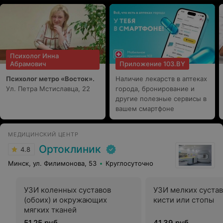
пациенту, умение общаться и проявлять терпение
тоже не маловажно. Поэтому Олегу Николаевичу
большое спасибо.
Психолог Инна
Абрамович
Приложение 103.BY
Психолог метро «Восток».
Наличие лекарств в аптеках
Ул. Петра Мстиславца, 22
города, бронирование и
другие полезные сервисы в
вашем смартфоне
МЕДИЦИНСКИЙ ЦЕНТР
Ортоклиник
4.8
Минск, ул. Филимонова, 53
Круглосуточно
УЗИ коленных суставов
УЗИ мелких суста
(обоих) и окружающих
кисти или стопы
мягких тканей
51,25 руб.
41,39 руб.