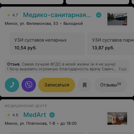
Медико-санитарная часть Вавилова
4.7
Минск, ул. Филимонова, 53
Выходной
УЗИ суставов непарных
УЗИ суставов пар
10,54 руб.
13,87 руб.
Отзыв
.
Самая лучшая ФГДС в моей жизни (и я не шучу)
! Хочу выразить огромную благодарность врачу Савич
Еще
Екатерине Святославовне за проведение ФГДС. До
этой процедуры я очень переживала, но доктор с
первых минут расположила к себе: всё спокойно и
26
Записаться
Отзывы
понятно объяснила, развеяла страхи. Сама процедура
прошла на удивление комфортно — и это про ФГДС!
Врач постоянно была со мной на связи: подсказывала,
как правильно дышать, ободряла и даже говорила,
МЕДИЦИНСКИЙ ЦЕНТР
сколько секунд осталось потерпеть. Это невероятно
поддерживало! Благодаря такому чуткому
MedArt
4.6
сопровождению я совсем не испытывала дискомфорта
во время исследования. А после процедуры — вообще
Минск, ул. Платонова, 1-В
до 18:00
никаких неприятных ощущений, сразу смогла
вернуться к обычным делам. Спасибо вам за Ваш