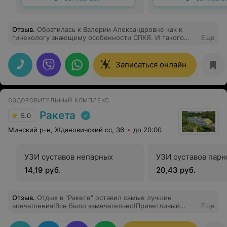
Отзыв
.
Обратилась к Валерии Александровне как к
гинекологу знающему особенности СПКЯ. И такого
Еще
врача я искала годами ! Прием проходит в комфортной
атмосфере, на все вопросы я получила ответы и
рекомендации в полном объеме. Наконец я нашла
Записаться онлайн
своего врача-гинеколога. От меня огромная
благодарность Валерии Александровне за
профессионализм !
ОЗДОРОВИТЕЛЬНЫЙ КОМПЛЕКС
Ракета
5.0
Минский р-н, Ждановичский сс, 36
до 20:00
УЗИ суставов непарных
УЗИ суставов пар
14,19 руб.
20,43 руб.
Отзыв
.
Отдых в "Ракете" оставил самые лучшие
впечатления!Все было замечательно!Приветливый
Еще
персонал,вкусная еда, профессиональный массажист
Сергей,отличный бассейн с сауной и много, много