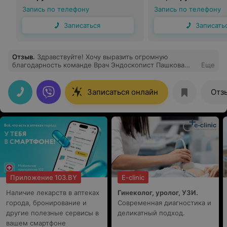
Запись по телефону
Запись по телефону
Записаться
Записать
Отзыв
.
Здравствуйте! Хочу выразить огромную
благодарность команде Врач Эндоскопист Пашкова
Еще
Наталья Александровна , К Александр Евгеньевич врач
анестезиолог ,И Татьяна Васильевна мед.сестра-
анестезист, А Марян мед.сестра -эндоскопист . Делала
Записаться онлайн
Отз
процедуру колоноскопию и фгдс под наркозом, очень
сильно переживала. Но когда зашла в кабинет меня
успокоили, все рассказали, предоставили одежду для
процедуры. Все сделали на вышем уровне. Спасибо
большое за профессионализм в своей работе,Чуткое
отношение и индивидуальный подход каждому
пациенту. И если кому-то нужно будет сделать такую
процедуру то только туда «Медицинский центр Лайф
Сити», Самая лучшая цена в Минске, И лучший
коллектив.
Приложение 103.BY
E-clinic
Наличие лекарств в аптеках
Гинеколог, уролог, УЗИ.
города, бронирование и
Современная диагностика и
другие полезные сервисы в
деликатный подход.
вашем смартфоне