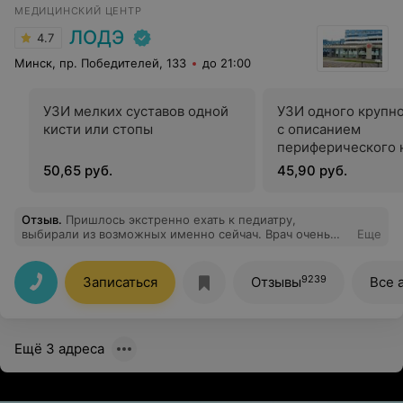
МЕДИЦИНСКИЙ ЦЕНТР
ЛОДЭ
4.7
Минск, пр. Победителей, 133
до 21:00
УЗИ мелких суставов одной
УЗИ одного крупно
кисти или стопы
с описанием
периферического 
50,65 руб.
45,90 руб.
Отзыв
.
Пришлось экстренно ехать к педиатру,
выбирали из возможных именно сейчач. Врач очень
Еще
классная, спокойная, посмотрела наше девочку,
успокоила жену, а то ребенок очень кашлял, мы
забеспокоились. Не знаю что еще сказать, этот педиатр
9239
Записаться
Отзывы
Все 
к которому приятно зайти в кабинет, очень приятный
человек который любит детей. Врач Екатерина - вот
такие педиатры должны быть везде!
Ещё 3 адреса