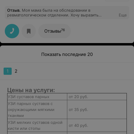
адрес персонала ничего плохого сказать не могу. Все
очень вежливые и обходительные. Чувствуется тепло
Отзыв
.
Моя мама была на обследовании в
и адекватное отношение! Спасибо всем огромное! За
ревматологическом отделении. Хочу выразить
Еще
вторым-только к вам!!!
сердечную благодарность врачу- ревматологу Татьяне
Владимировне К., а также всем работникам отделения
за профессионализм в работе с пациентами. Татьяна
76
Отзывы
Владимировна отличный специалист и очень
отзывчивый человек. Прошу Руководство клиники
отметить и поощрить работу Татьяны Владимировны К.
и медперсонала.
Показать последние 20
1
2
Цены на услуги:
УЗИ суставов парных
от 20 руб.
УЗИ парных суставов с
окружающими мягкими
от 35 руб.
тканями
УЗИ мелких суставов одной
от 40 руб.
кисти или стопы