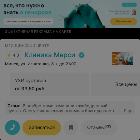
ЭФФЕКТИВНАЯ РЕКЛАМА НА САЙТЕ
МЕДИЦИНСКИЙ ЦЕНТР
Клиника Мерси
4.3
Минск, ул. Игнатенко, 8
до 21:00
УЗИ суставов
Все цены
от 33,50 руб.
Отзыв
.
В ноябре маме заменили тазобедренный
сустав. Олегу Николаевичу огромная благодарность.
Еще
Очень внимательный врач, впечатления исключительно
положительные начиная с первой консультации, самой
операции, и заканчивая консультацией спустя месяц
433
Записаться
Отзывы
после операции. Безусловно, самое главное - это
качественно проведенная операция, но и подход к