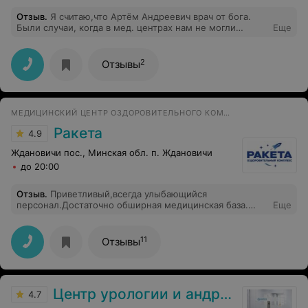
Отзыв
.
Я считаю,что Артём Андреевич врач от бога.
Были случаи, когда в мед. центрах нам не могли
Еще
поставить диагноз, а Артём только взглянул -и
поставил правильный диагноз. Очень грамотный врач.
2
Отзывы
МЕДИЦИНСКИЙ ЦЕНТР ОЗДОРОВИТЕЛЬНОГО КОМПЛЕКСА
Ракета
4.9
Ждановичи пос., Минская обл. п. Ждановичи
до 20:00
Отзыв
.
Приветливый,всегда улыбающийся
персонал.Достаточно обширная медицинская база.
Еще
Кухня на высшем уровне,остались очень довольны.
Мед.работники--профессионалы. Очень чистая
территория,уютные номера.И,конечно,природа. Лес и
11
Отзывы
чистейший воздух всегда заряжают бодростью и
хорошим настроением
Центр урологии и андрологии
4.7