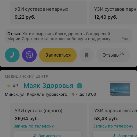
УЗИ суставов непарных
УЗИ суставов пар
9,22 руб.
12,40 руб.
Отзыв
.
Хотим выразить благодарность Сподаревой
Марии Сергеевне за помощь ребенку и поддержку
Еще
родителям! Когда наш ребенок заболел, сильно
капризничал и не спал ночами, мы с супругой были в
отчаянии. Но благодаря грамотному лечению Марии
26
Записаться
Отзывы
Сергеевны, мы быстро поправились. Мария Сергеевна
провела внимательно прием, все её назначения
оказались очень эффективными. Врач с большой
буквы, всегда встречает с улыбкой, уточнит все
МЕДИЦИНСКИЙ ЦЕНТР
нюансы. Спасибо большое за профессионализм и
отличное отношение к маленьким пациентам.
Маяк Здоровья
4.7
Минск, ул. Кирилла Туровского, 14
до 18:00
УЗИ сустава (одного)
УЗИ парных суста
39,64 руб.
53,43 руб.
Запись по телефону
Запись по телефону
Записаться
Записать