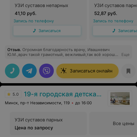
профессионализм, терпение и человеческое
УЗИ суставов непарных
УЗИ суставов пар
отношение! Такие врачи превращают пугающие
обследования в рутину, которую можно спокойно
41,10 руб.
52,87 руб.
пройти. Обязательно буду рекомендовать вас всем
Запись по телефону
Запись по телефону
знакомым, кому нужна гастроскопия!
Записаться
Записать
Отзыв
.
Огромная благодарность врачу, Ивашкевич
Ю.М.,врач такой грамотный, вежливый,так всё хорошо
Еще
объясняет,золотые руки
Записаться онлайн
19-я городская детская поликлиника
5.0
Минск, пр-т Независимости, 119
до 16:00
УЗИ суставов парных
Все цены
Цена по запросу