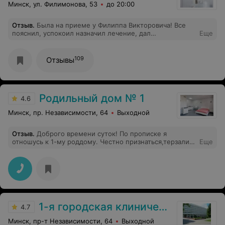
Минск, ул. Филимонова, 53
до 20:00
Отзыв
.
Была на приеме у Филиппа Викторовича! Все
пояснил, успокоил назначил лечение, дал
Еще
рекомендации. На приеме чувствовала себя спокойно
и расслаблено. Внимательный, квалифицированный
врач!
109
Отзывы
Родильный дом № 1
4.6
Минск, пр. Независимости, 64
Выходной
Отзыв
.
Доброго времени суток! По прописке я
отношусь к 1-му роддому. Честно признаться,терзали
Еще
меня смутные сомнения,стоит ли там рожать ТК
многие знакомые рассказывали страшилки. Долго
думала и решила,будь,что будет,рожать буду именно
там ТК сама 27 лет назад появилась на свет в этом же
месте. Роды пришлись на 26.06.2015. Помогала на
свет появиться моему ангелочку Малышева Татьяна
Садоковна. Очень приятная женщина,профессионал в
1-я городская клиническая больница
своем деле и просто хороший человек. Роды били
4.7
тяжелые,но с ее помощью все прошло хорошо. И в
Минск, пр-т Независимости, 64
Выходной
22:15 родился мой первенец,крошечный сыночек. В