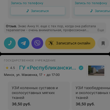
сканированием сосудов
сканированием со
Запись по телефону
Запись по телефону
одного анатомического
одного анатомиче
региона.
региона.
Записаться
Записать
Отзыв
.
Знаю Анну Н. еще с тех пор, когда она работала
терапевтом - очень внимательная, профессионал
Еще
своего дела. Сейчас уже около года обращаемся к
Анне Н. как к прекрасному функциональному
диагносту. ХМ, ЭКГ и мне, и маме делаем только у
Записаться онлайн
нее: все быстро, грамотно, профессионально. Сразу
видно - человек на своем месте!
ГОСУДАРСТВЕННОЕ УЧРЕЖДЕНИЕ
ГУ «Республиканский научно-практический центр медицинской экспертизы и реабилитаци»
4.5
Минск, ул. Макаенка, 17
до 17:00
УЗИ коленных суставов и
УЗИ тазобедренны
околосуставных мягких
и околосуставных 
тканей
тканей
36,50 руб.
36,50 руб.