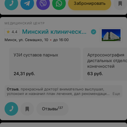
оздоравливающих процедур !Всем огромное спасибо
Забронировать
за ваше внимание и профессионализм !С
удовольствием приедем к Вам ещё!!!
МЕДИЦИНСКИЙ ЦЕНТР
Минский клинический консультативно-диагностический центр
4.4
Минск, ул. Семашко, 10
до 16:00
УЗИ суставов парных
Артросонография
дистальных отдело
конечностей
24,31 руб.
63 руб.
Отзыв
.
прекрасный доктор! внимательно выслушал,
успокоил и назначил план лечения, дал рекомендации
Еще
все предельно понятно ( так что не пришлось потом
что-то дополнительно искать в интернете)
137
Отзывы