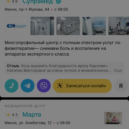
Супрамед
4.9
Минск, пр-т Жукова, 44
с 08:00
Многопрофильный центр с полным спектром услуг по
физиотерапии— снимаем боль и воспаление на
аппаратах экспертного класса
Отзыв
.
Хочу выразить благодарность врачу Карлович
Наталии Викторовне за очень чуткое и внимательное
Еще
отношение. Доктор посмотрела все имеющиеся у
меня документы и анализы,предложила еще раз
пройти УЗИ щитовидной железы,что в моем случае
Записаться онлайн
было НЕОБХОДИМО, дала все необходимые для меня
рекомендации. Приемом я осталась очень довольна.
Спасибо. С уважением,Александра
МЕДИЦИНСКИЙ ЦЕНТР
Марта
4.3
Минск, ул. Алибегова, 12
с 09:00