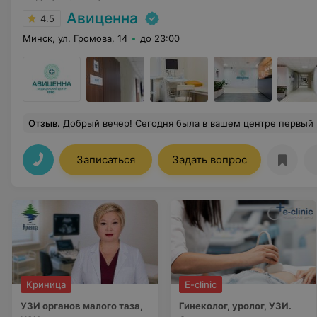
Авиценна
4.5
Минск, ул. Громова, 14
до 23:00
Отзыв
.
Добрый вечер! Сегодня была в вашем центре первый раз, по записи на УЗИ щитовидной железы и брюшной полости. Отмечу работу приветливого персонала на ресепшене, даже по телефону было приятно с вами общаться, все объяснили и перезвонили подтвердить запись. Врач Александр Сергеевич Наливко - спокойно и неторопливо провел обследование, дал небольшие комментарии, на вопро
Записаться
Задать вопрос
Криница
E-clinic
УЗИ органов малого таза,
Гинеколог, уролог, УЗИ.