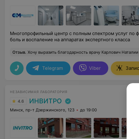
Многопрофильный центр с полным спектром услуг по 
боль и воспаление на аппаратах экспертного класса
Отзыв
.
Хочу выразить благодарность врачу Карлович Наталии Викторовне за очень чуткое и внимательное отношение. Доктор посмотрела все имеющиеся у меня документы и анализы,предложила еще раз пройти УЗИ щитовидной железы,что в моем случае было НЕОБХОДИМО, дала 
Telegram
Viber
Запис
НЕЗАВИСИМАЯ ЛАБОРАТОРИЯ
ИНВИТРО
4.6
Минск, пр-т Дзержинского, 123
до 19:00