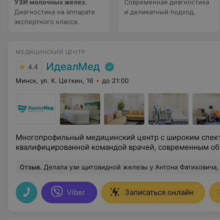
УЗИ молочных желез.
Современная диагностика
Диагностика на аппарате
и деликатный подход.
экспертного класса.
МЕДИЦИНСКИЙ ЦЕНТР
ИдеалМед
4.4
Минск, ул. К. Цеткин, 16
до 21:00
Многопрофильный медицинский центр с широким спект
квалифицированной командой врачей, современным о
Отзыв
.
Делала узи щитовидной железы у Антона Фатиховича, компетентный с
Viber
Записаться онлайн