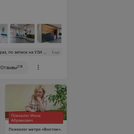
сы тоже отвечал и уделил свое внимание чтобы показать на мониторе то, что меня интересовало. Очень тактичный и интеллигентный специалист своего дела!
Еще
218
Отзывы
Психолог Инна
Абрамович
Психолог метро «Восток».