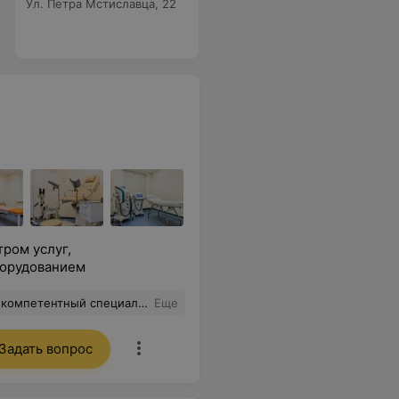
Ул. Петра Мстиславца, 22
ром услуг,
борудованием
пециалист и приятный человек!
Еще
Задать вопрос