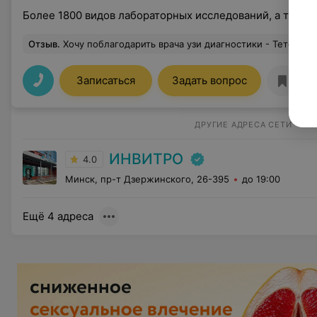
Более 1800 видов лабораторных исследований, а также
Отзыв
.
Хочу поблагодарить врача узи диагностики - Тетера Кристину Дмитриевну за высокий профессионализм, спокойствие и чуткость при проведении узи. Ответи
Записаться
Задать вопрос
ДРУГИЕ АДРЕСА СЕТИ
ИНВИТРО
4.0
Минск, пр-т Дзержинского, 26-395
до 19:00
Ещё 4 адреса