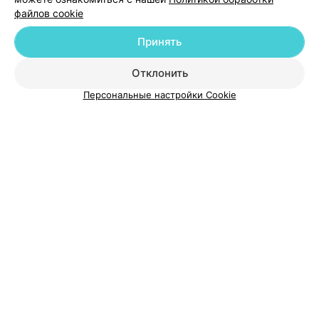
файлов cookie
Добавить компанию
Принять
Добавить специалиста
Отклонить
Персональные настройки Cookie
О проекте
Новости проекта
Размещение рекламы
Медицинский маркетинг
Публичный договор
Пользовательское соглашение
Способы оплаты
Вакансии
Партнеры
Написать руководителю 103.by
Написать в поддержку
Персональные настройки cookie
Обработка персональных данных