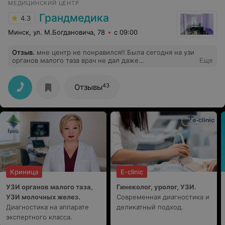
МЕДИЦИНСКИЙ ЦЕНТР
Грандмедика
4.3
Минск, ул. М.Богдановича, 78
с 09:00
Отзыв
.
мне центр не понравился!! Была сегодня на узи
органов малого таза врач не дал даже
Еще
заключения,вместо нормального узи 1 минуту
повадила по животу и сказала до свидания
43
Отзывы
Криница
E-clinic
УЗИ органов малого таза,
Гинеколог, уролог, УЗИ.
УЗИ молочных желез.
Современная диагностика и
Диагностика на аппарате
деликатный подход.
экспертного класса.