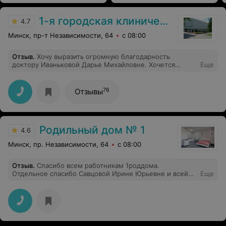
1-я городская клиническая больница
4.7
Минск, пр-т Независимости, 64
с 08:00
Отзыв
.
Хочу выразить огромную благодарность
доктору Иваньковой Дарье Михайловне. Хочется
Еще
отметить её профессионализм и чуткость , доброе и
заботливое отношение к пациентам. Спасибо большое
за такое отношение к каждому пациенту, за Вашу
76
Отзывы
чуткость и индивидуальный подход к каждому.
Хочется, чтобы все медработники были такими, как
Вы!
Родильный дом № 1
4.6
Минск, пр. Независимости, 64
с 08:00
Отзыв
.
Спасибо всем работникам 1роддома.
Отдельное спасибо Савцовой Ирине Юрьевне и всей
Еще
бригаде специалистов которые помогли появиться на
свет моему сыну 17.12.2015 (кесарево сечение).
Спасибо Игорю Сергеевичу который дежурил в
реанимации в тот день. Очень хорошее отношение,
забота внимание, каждый знает свое дело. Поле
операции выхаживают как родного человека. Условия