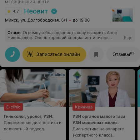
МЕДИЦИНСКИЙ ЦЕНТР
Неовит
4.7
Минск, ул. Долгобродская, 6/1
до 19:00
Отзыв
.
Огромную благодарность хочу выразить Анне
Николаевне. Очень хороший специалист и очень
Еще
хорошее и доброе отношение к пациенту. Хочется к
ней приходить снова.
82
Записаться онлайн
Отзывы
E-clinic
Криница
Гинеколог, уролог, УЗИ.
УЗИ органов малого таза,
Современная диагностика и
УЗИ молочных желез.
деликатный подход.
Диагностика на аппарате
экспертного класса.