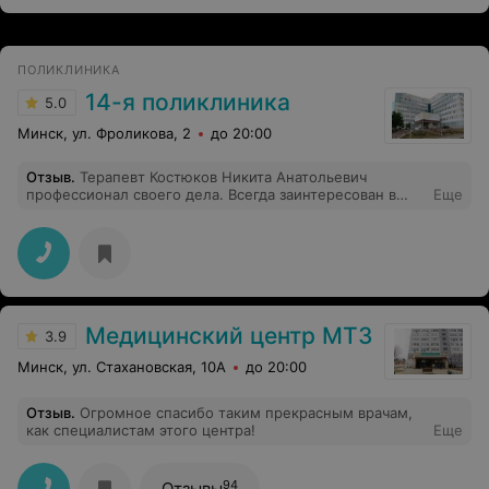
предисторию и состояние больного и нуждаемся ли в
визите врача. Я подтвердила необходимость
посещения врачем, т.к. состояние особо не
улучшилось. Прождали врача с 13.00 до 20.30 врач так
и не пришел. Пожилой человек по прежнему
нуждается в осмотре и медицинской помощи. Для
чего некоторые работники поликлиники создают
активную деятельность непонятно, ведь можно было
перезвонить и предупредить, а не обещать визит врача
после 14.00. Однис словом " замечательная"
поликлиника и отношение персонала
соответствующее.
ПОЛИКЛИНИКА
14-я поликлиника
5.0
Минск, ул. Фроликова, 2
до 20:00
Отзыв
.
Терапевт Костюков Никита Анатольевич