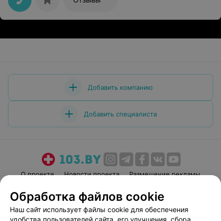
профессионал своего дела. Всегда заинтересован в
Еще
том, чтобы человек вылечился и подбирает
индивидуальное лечение. Обладает обширными
знаниями в методах и препаратах, которые работают
на практике.
Медицинский центр МТЗ
3.9
Минск, ул. Стахановская, 10А
до 20:00
Отзыв
.
Огромное спасибо таким прекрасным врачам,
как специалистам этого центра!
Еще
94
Отзывы
Обработка файлов cookie
Наш сайт использует файлы cookie для обеспечения
удобства пользователей сайта, его улучшения, сбора