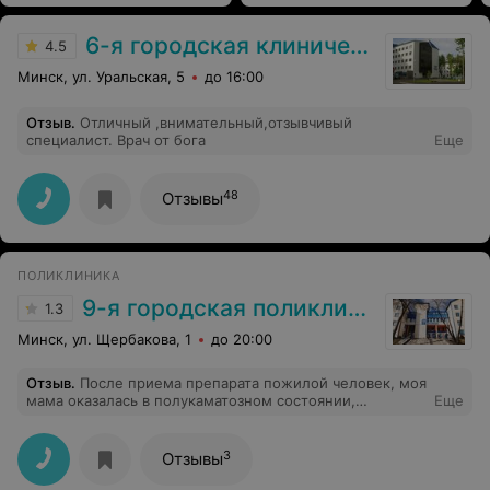
6-я городская клиническая больница
4.5
Минск, ул. Уральская, 5
до 16:00
Отзыв
.
Отличный ,внимательный,отзывчивый
специалист. Врач от бога
Еще
48
Отзывы
ПОЛИКЛИНИКА
9-я городская поликлиника
1.3
Минск, ул. Щербакова, 1
до 20:00
Отзыв
.
После приема препарата пожилой человек, моя
мама оказалась в полукаматозном состоянии,
Еще
перестала двигаться, вставать на ноги, самостоятельно
кушать, без посторонней помощи беда. И так больной
человек, а сейчас вдвойне. Вызывали скорые помощи,
3
Отзывы
возили на обследование на скорой в больницу. Через
день позвонили из поликлиники спросили