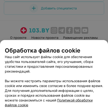
Добавить специалиста
О проекте
Новости проекта
Размещение рекламы
Медицинский маркетинг
Публичный договор
Обработка файлов cookie
Пользовательское соглашение
Способы оплаты
Наш сайт использует файлы cookie для обеспечения
Вакансии
Партнеры
удобства пользователей сайта, его улучшения, сбора
Написать руководителю 103.by
статистики и предоставления персонализированных
рекомендаций.
Написать в поддержку
Персональные настройки cookie
Вы можете настроить параметры использования файлов
Обработка персональных данных
cookie или изменить свое согласие в более позднее время.
Для получения дополнительной информации о целях,
сроках и порядке использования файлов cookie вы
можете ознакомиться с нашей
Политикой обработки
файлов cookie