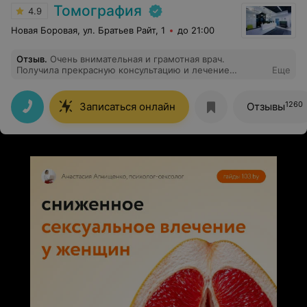
Томография
4.9
Новая Боровая, ул. Братьев Райт, 1
до 21:00
Отзыв
.
Очень внимательная и грамотная врач.
Получила прекрасную консультацию и лечение
Еще
проблемы, которая беспокоила несколько
месяцев(шум в ушах из-за мышц). Очень благодарна
Екатерине Викторовне за такое отношение к своей
1260
Записаться онлайн
Отзывы
работе и к пациентам. Даже на картинках мне
объяснили, откуда корень проблемы.