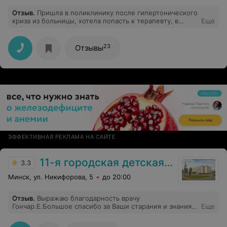
Отзыв
.
Пришла в поликлинику после гипертонического
криза из больницы, хотела попасть к терапевту, в
Еще
регистратуре спросили какое сейчас давление,
чувствуете как и сказали приходите в субботу к
дежурному терапевту, хотя мне надо было попасть к
23
Отзывы
терапевту и взять больничный по настоянию
кардиолога в больнице, спасибо за заботу
ЭФФЕКТИВНАЯ РЕКЛАМА НА САЙТЕ
11-я городская детская поликлиника
3.3
Минск, ул. Никифорова, 5
до 20:00
Отзыв
.
Выражаю благодарность врачу
Гончар.Е.Большое спасибо за Ваши старания и знания,
Еще
за Ваши усилия и советы, за Вашу доброту и
понимание, за Ваш профессионализм и мастерство.