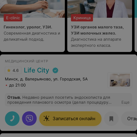
E-clinic
Криница
Гинеколог, уролог, УЗИ.
УЗИ органов малого таза,
Современная диагностика и
УЗИ молочных желез.
деликатный подход.
Диагностика на аппарате
экспертного класса.
МЕДИЦИНСКИЙ ЦЕНТР
Life City
4.6
Минск, д. Валерьяново, ул. Городская, 5А
до 21:00
Отзыв
.
Недавно решил посетить эндоскописта для
проведения планового осмотра (делал процедуру
Еще
впервые). Хочу порекомендовать Пашкову Наталью
Александровну - отличный специалист! Как говорил
Сократ, есть только три профессии от Бога, это лечить,
Записаться онлайн
Отз
судить и учить.