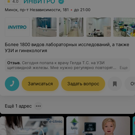
ИНВИТРО
4.0
Минск, пр-т Независимости, 181
до 21:00
Более 1800 видов лабораторных исследований, а также
УЗИ и гинекология
Отзыв
.
Сегодня попала к врачу Гелда Т.С. на УЗИ
щитовидной железы. Мне нужно регулярно повторять
Еще
это исследование. Осталось хорошее впечатление от
приема. Быстро, четко, с комментариями по существу.
Буду обращаться еще. Рекомендую!
Записаться
Задать вопрос
О
Ещё 1 адрес