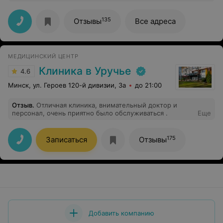
Кукушкиной Е.В, очень внимательная. В процессе все
поясняет так, чтобы все было понятно и не
"профессионалу". Рекомендую!
135
Отзывы
Все адреса
МЕДИЦИНСКИЙ ЦЕНТР
Клиника в Уручье
4.6
Минск, ул. Героев 120-й дивизии, 3а
до 21:00
Отзыв
.
Отличная клиника, внимательный доктор и
персонал, очень приятно было обслуживаться .
Еще
175
Записаться
Отзывы
Добавить компанию