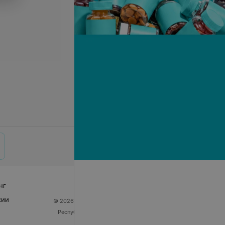
нг
сии
© 2026 ООО «Артокс Лаб», УНП 191700409
| 220012,
Республика Беларусь, г. Минск, улица Толбухина, 2,
пом. 16 | help@103.by