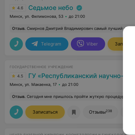
Седьмое небо
4.6
Минск, ул. Филимонова, 53
до 21:00
Отзыв
.
Смирнов Дмитрий Владимирович самый лучший специалист в своей области! Внимательный, чуткий, знающий свое дело доктор! Помог мне с
Telegram
Viber
Записать
ГОСУДАРСТВЕННОЕ УЧРЕЖДЕНИЕ
ГУ «Республиканский научно-практический центр медицинской экспертизы и
4.5
Минск, ул. Макаенка, 17
до 21:00
Отзыв
.
Сегодня мне пришлось пройти жуткую процедуру ФЭГДС... впервые в жизни. Сказать, что было страшно - это ничего не сказать! Но благодаря врачу Хмелевской Елене Александровне и ее медсестричке все мои страшные ожидания не оправдались!!!! Деликатный подход, подробный рассказ как 
238
Записаться
Отзывы
Все