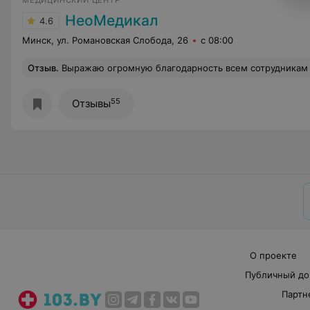
МЕДИЦИНСКИЙ ЦЕНТР
НеоМедикал
4.6
Минск, ул. Романовская Слобода, 26
с 08:00
Отзыв
.
Выражаю огромную благодарность всем сотрудникам центра за их профессионализм и искре
55
Отзывы
О проекте
Публичный до
Партн