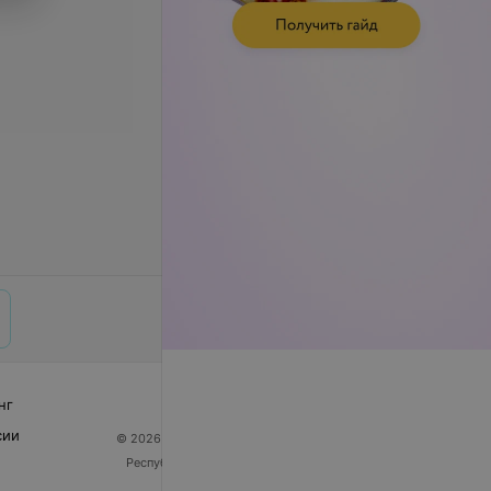
нг
сии
© 2026 ООО «Артокс Лаб», УНП 191700409
| 220012,
Республика Беларусь, г. Минск, улица Толбухина, 2,
пом. 16 | help@103.by