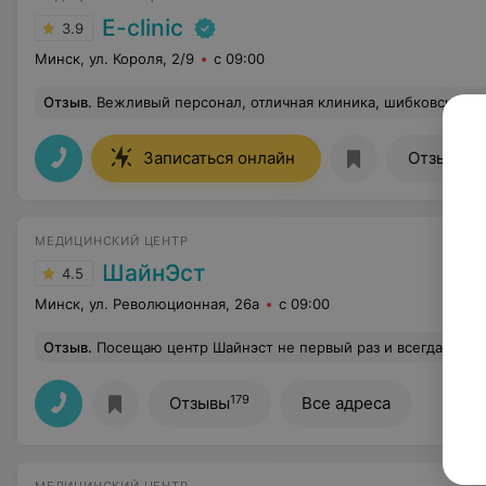
E-clinic
3.9
Минск, ул. Короля, 2/9
с 09:00
Отзыв
.
Вежливый персонал, отличная клиника, шибковский Георгий все пореко
15
Записаться онлайн
Отзывы
МЕДИЦИНСКИЙ ЦЕНТР
ШайнЭст
4.5
Минск, ул. Революционная, 26а
с 09:00
Отзыв
.
Посещаю центр Шайнэст не первый раз и всегда довольна результатом. Отдельно хотела отметить врача Данилюк в центре на Захарова, к которой я попала на лазерную эпиляцию.
179
Отзывы
Все адреса