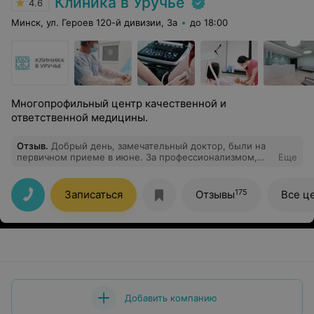
Клиника в Уручье
4.6
Минск, ул. Героев 120-й дивизии, 3а
до 18:00
Многопрофильный центр качественной и
ответственной медицины.
Отзыв
.
Добрый день, замечательный доктор, были на
первичном приеме в июне. За профессионализмом,
Еще
тактичностью, адекватностью и качественно
подобранным лечением теперь только к Антонине
Андреевне.
175
Записаться
Отзывы
Все ц
Добавить компанию