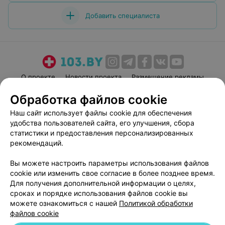
Добавить специалиста
О проекте
Новости проекта
Размещение рекламы
Медицинский маркетинг
Публичный договор
Обработка файлов cookie
Пользовательское соглашение
Способы оплаты
Наш сайт использует файлы cookie для обеспечения
Вакансии
Партнеры
удобства пользователей сайта, его улучшения, сбора
статистики и предоставления персонализированных
Написать руководителю 103.by
рекомендаций.
Написать в поддержку
Персональные настройки cookie
Вы можете настроить параметры использования файлов
cookie или изменить свое согласие в более позднее время.
Обработка персональных данных
Для получения дополнительной информации о целях,
сроках и порядке использования файлов cookie вы
можете ознакомиться с нашей
Политикой обработки
файлов cookie