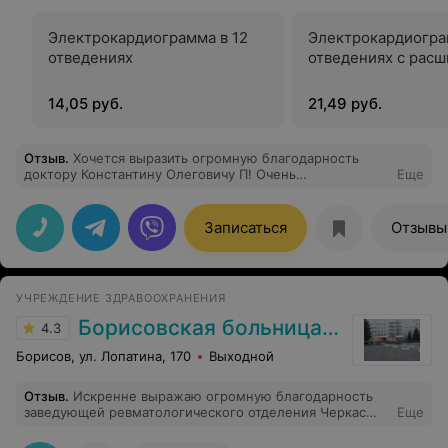
Электрокардиограмма в 12
Электрокардиогра
отведениях
отведениях с рас
14,05 руб.
21,49 руб.
Отзыв
.
Хочется выразить огромную благодарность
доктору Константину Олеговичу П! Очень
Еще
внимательный, квалифицированный специалист. Так
тонко и чутко вёл приём, что я забыла о всех
недомоганиях. Спасибо медицинскому центру
Записаться
Отзывы
«Гармония», вы привлекаете на работу Лучших!
УЧРЕЖДЕНИЕ ЗДРАВООХРАНЕНИЯ
Борисовская больница № 2
4.3
Борисов, ул. Лопатина, 170
Выходной
Отзыв
.
Искренне выражаю огромную благодарность
заведующей ревматологического отделения Черкас
Еще
Татьяне Валентиновне за профессионализм,
колоссальную помощь и качественное лечение, за