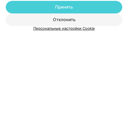
Принять
О проекте
Новости проекта
Размещение рекламы
Отклонить
Медицинский маркетинг
Публичный договор
Персональные настройки Cookie
Пользовательское соглашение
Способы оплаты
Вакансии
Партнеры
Написать руководителю 103.by
Написать в поддержку
Персональные настройки cookie
Обработка персональных данных
© 2026 ООО «Артокс Лаб», УНП 191700409
| 220012, Республика Беларусь,
г. Минск, улица Толбухина, 2, пом. 16 | help@103.by
Служба поддержки
+375 291212755