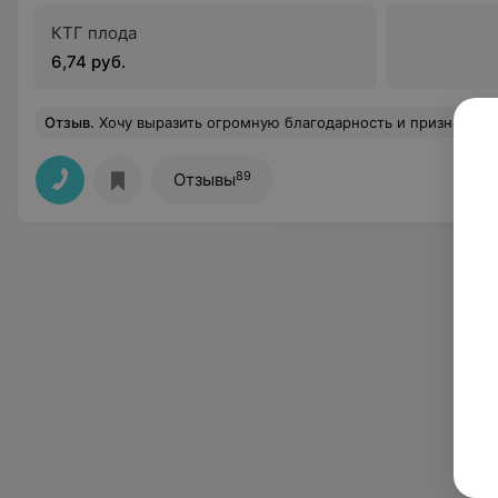
КТГ плода
6,74 руб.
Отзыв
.
Хочу выразить огромную благодарность и признательность заведующей акушерским отделением Кулешовой Валентине Ивановне. Искренне благодарю Вас за ваши усилия, профессионализм, доброту сердца и великое мастерство. Несмотря на большую загруженность, она находит время для каждого пациента, ничего не оставляя без внимания. От всей души хочу сказать Вам большое спа
89
Отзывы