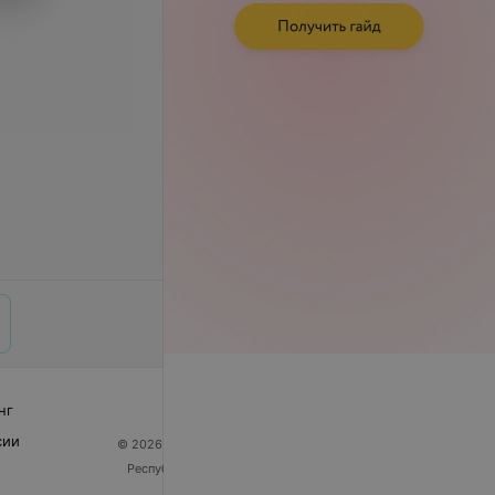
нг
сии
© 2026 ООО «Артокс Лаб», УНП 191700409
| 220012,
Республика Беларусь, г. Минск, улица Толбухина, 2,
пом. 16 | help@103.by