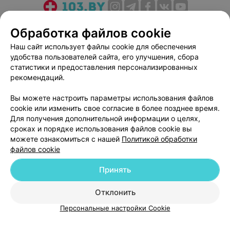
О проекте
Новости проекта
Размещение рекламы
Обработка файлов cookie
Медицинский маркетинг
Публичный договор
Наш сайт использует файлы cookie для обеспечения
Пользовательское соглашение
Способы оплаты
удобства пользователей сайта, его улучшения, сбора
Вакансии
Партнеры
статистики и предоставления персонализированных
рекомендаций.
Написать руководителю 103.by
Написать в поддержку
Вы можете настроить параметры использования файлов
cookie или изменить свое согласие в более позднее время.
Персональные настройки cookie
Для получения дополнительной информации о целях,
Обработка персональных данных
сроках и порядке использования файлов cookie вы
можете ознакомиться с нашей
Политикой обработки
файлов cookie
Принять
Отклонить
© 2026 ООО «Артокс Лаб», УНП 191700409
| 220012, Республика Беларусь,
г. Минск, улица Толбухина, 2, пом. 16 | help@103.by
Персональные настройки Cookie
Служба поддержки
+375 291212755