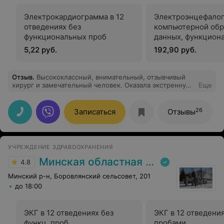
Электрокардиограмма в 12
Электроэнцефалог
отведениях без
компьютерной обр
функциональных проб
данных, функцион
пробами (кратков
5,22 руб.
192,90 руб.
часа)
Отзыв
.
Высококлассный, внимательный, отзывчивый
хирург и замечательный человек. Оказала экстренную
Еще
квалифицированную помощь, за что ей огромное
СПАСИБО! Пусть хранит Господь таких людей долгие,
долгие годы!!!
26
Записаться
Отзывы
УЧРЕЖДЕНИЕ ЗДРАВООХРАНЕНИЯ
Минская областная клиническая больница
4.8
Минский р-н, Боровлянский сельсовет, 201
до 18:00
ЭКГ в 12 отведениях без
ЭКГ в 12 отведения
функц. проб
пробами