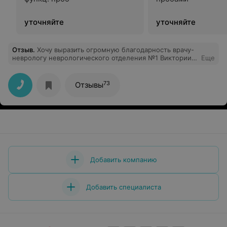
уточняйте
уточняйте
Отзыв
.
Хочу выразить огромную благодарность врачу-
неврологу неврологического отделения №1 Виктории
Еще
Юрьевне. Кроме профильных по её линии болезней,
которые за время лечения у меня ушли, она обращала
внимания на другие мои "болячки", где меня
73
Отзывы
консультировали и лечили врачи другого профиля.
Добавить компанию
Добавить специалиста